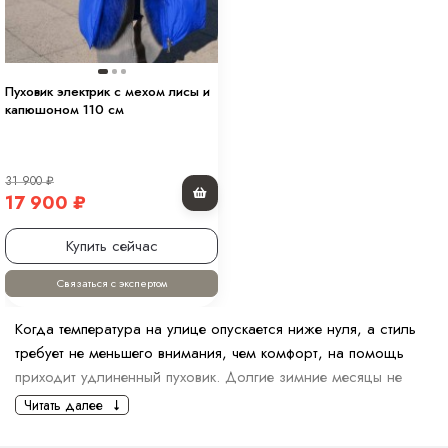
Пуховик электрик с мехом лисы и
капюшоном 110 см
31 900
₽
17 900
₽
Купить сейчас
Связаться с экспертом
Когда температура на улице опускается ниже нуля, а стиль
требует не меньшего внимания, чем комфорт, на помощь
приходит удлиненный пуховик. Долгие зимние месяцы не
обязаны быть скучными и однообразными, а
женский
Читать далее
модный длинный пухови
к становится символом элегантности