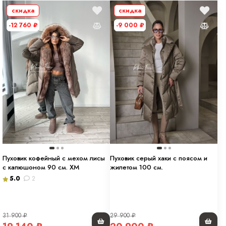
скидка
скидка
-12 760
₽
-9 000
₽
Пуховик кофейный с мехом лисы
Пуховик серый хаки с поясом и
с капюшоном 90 см. ХМ
жилетом 100 см.
5.0
2
31 900
₽
29 900
₽