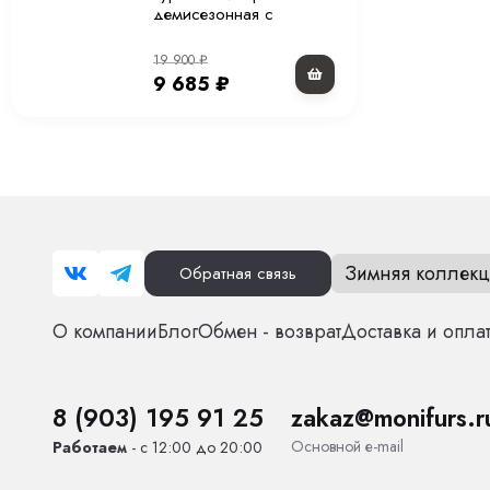
демисезонная с
капюшоном светло
серая 65 см.
19 900
₽
9 685
₽
Зимняя коллекц
Обратная связь
О компании
Блог
Обмен - возврат
Доставка и опла
8 (903) 195 91 25
zakaz@monifurs.r
Основной е-mail
Работаем
- с 12:00 до 20:00