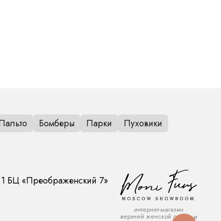
Пальто
Бомберы
Парки
Пуховики
.1
БЦ «Преображенский 7»
интернет-магазин
верхней женской одежды