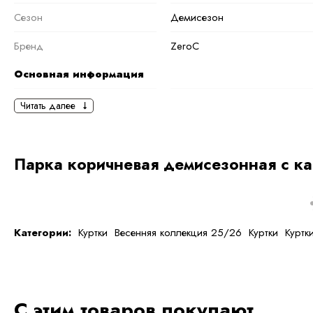
Сезон
Демисезон
Бренд
ZeroC
Основная информация
черный
коричневый
Читать далее
Ткань
Полиэстер
Состав ткани
100 % полиэстер
Парка коричневая демисезонная с к
тип ткани
Искусственные
Дополнительная
информация
Категории:
Куртки
Весенняя коллекция 25/26
Куртки
Куртк
Размер
S
Размер на модели
44
С этим товаров покупают