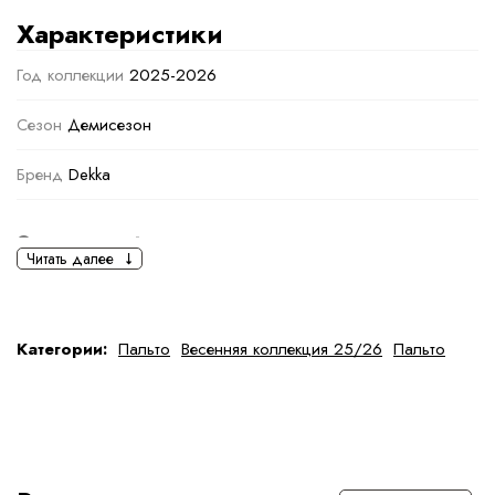
Характеристики
Год коллекции
2025-2026
Сезон
Демисезон
Бренд
Dekka
Основная информация
Читать далее
черный
красный
Ткань
Шерсть
Категории:
Пальто
Весенняя коллекция 25/26
Пальто
Состав ткани
Состав: 80% шерсть, 20% полиамид
тип ткани
Натуральная