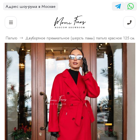
Адрес шоу-рума в Москве
Пальто
Двубортное премиальное (шерсть ламы) пальто красное 125 см.