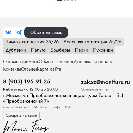
Особенности модели
Подкладка: 50% полиэстер, 50%
вискоза.
Опции капюшона
Нет
Обратная связь
Зимняя коллекция 25/26
Весенняя коллекция 25/26
Длина изделия
130 см
Дубленки
Пальто
Бомберы
Парки
Пуховики
Опции опушки
Нет
О компании
Блог
Обмен - возврат
Доставка и оплата
Контакты
Отзывы
Карта сайта
Температурный режим
от 0 до +15
8 (903) 195 91 25
zakaz@monifurs.ru
Декоративные элементы
Пояс, Карманы
Основной е-mail
Работаем
- с 12:00 до 20:00
г.
Москва
ул.
Преображенская площадь дом 7а стр.1
БЦ
Тип карманов
глубокие
«Преображенский 7»
код для входа 324, этаж 3 , офис 324.
Конструктивные элементы
Карманы, Пояс
Смотреть на карте
Тип рукава
Прямой, спущенный. Манжет регулируется.