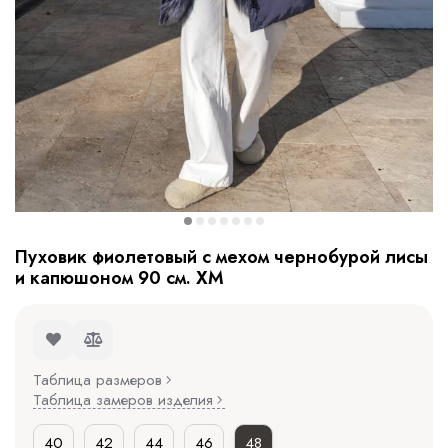
Пуховик фиолетовый с мехом чернобурой лисы
и капюшоном 90 см. ХМ
Таблица размеров
Таблица замеров изделия
40
42
44
46
48