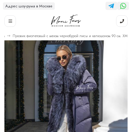
Адрес шоу-рума в Москве
ном
Пуховик фиолетовый с мехом чернобурой лисы и капюшоном 90 см. ХМ