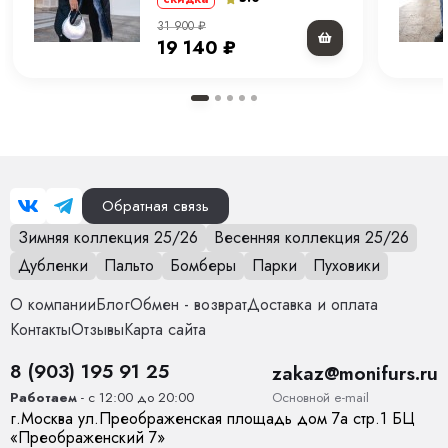
31 900
₽
19 140
₽
Обратная связь
Зимняя коллекция 25/26
Весенняя коллекция 25/26
Дубленки
Пальто
Бомберы
Парки
Пуховики
О компании
Блог
Обмен - возврат
Доставка и оплата
Контакты
Отзывы
Карта сайта
8 (903) 195 91 25
zakaz@monifurs.ru
Основной е-mail
Работаем
- с 12:00 до 20:00
г.
Москва
ул.
Преображенская площадь дом 7а стр.1
БЦ
«Преображенский 7»