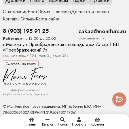
Дубленки
Пальто
Бомберы
Парки
Пуховики
О компании
Блог
Обмен - возврат
Доставка и оплата
Контакты
Отзывы
Карта сайта
8 (903) 195 91 25
zakaz@monifurs.ru
Основной е-mail
Работаем
- с 12:00 до 20:00
г.
Москва
ул.
Преображенская площадь дом 7а стр.1
БЦ
«Преображенский 7»
код для входа 324, этаж 3 , офис 324.
Смотреть на карте
интернет-магазин
верхней женской одежды
© MoniFurs Все права защищены. ИП Бубелло Е.Ю. ИНН
780630091007 ОГРНИП 319508100117061
Главная
Каталог
Поиск
Профиль
Корзина