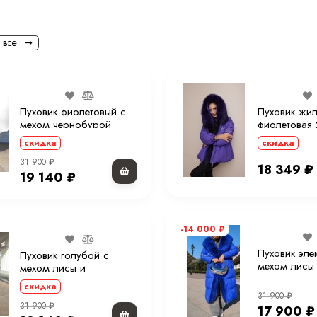
 все
Пуховик фиолетовый с
Пуховик жил
мехом чернобурой
фиолетовая 
лисы и капюшоном 90
меховым ка
скидка
скидка
см. ХМ
см.
31 900
₽
18 349
₽
19 140
₽
-14 000
₽
Пуховик эле
Пуховик голубой с
мехом лисы
мехом лисы и
капюшоном 
капюшоном 90 см. ХМ
скидка
31 900
₽
31 900
₽
17 900
₽