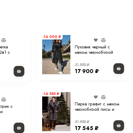
-14 000
₽
етка
Пуховик черный с
2в1 с
мехом чернобурой
пюшоном 70
лисы и капюшоном 110
см
31 900
₽
17 900
₽
-14 355
₽
Парка графит с мехом
ктрик с
чернобурой лисы и
 и
капюшоном 90 см ХМ
110 см
31 900
₽
17 545
₽