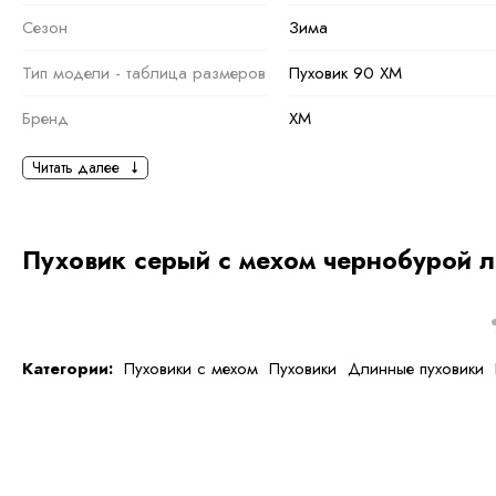
Сезон
Зима
Тип модели - таблица размеров
Пуховик 90 ХМ
Бренд
XM
Основная информация
Читать далее
черный
серый
Ткань
Полиэстер
Пуховик серый с мехом чернобурой 
Состав ткани
100 % полиэстер
тип ткани
Натуральная и искуственна
Категории:
Пуховики с мехом
Пуховики
Длинные пуховики
Дополнительная
информация
Размер
42