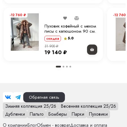
-12 760
₽
-12 760
Пуховик кофейный с мехом
лисы с капюшоном 90 см.
ХМ
5.0
скидка
31 900
₽
19 140
₽
Обратная связь
Зимняя коллекция 25/26
Весенняя коллекция 25/26
Дубленки
Пальто
Бомберы
Парки
Пуховики
О компании
Блог
Обмен - возврат
Доставка и оплата