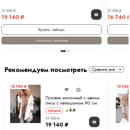
31 900
₽
27 900
₽
19 140
₽
16 740
Купить сейчас
Связаться с экспертом
Рекомендуем посмотреть
Сравнить все
-12 760
₽
-12 760
Пуховик молочный с мехом
лисы с капюшоном 90 см.
ХМ
5.0
скидка
31 900
₽
19 140
₽