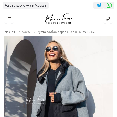
Адрес шоу-рума в Москве
Главная
Куртки
Куртка-бомбер серая с капюшоном 80 см.