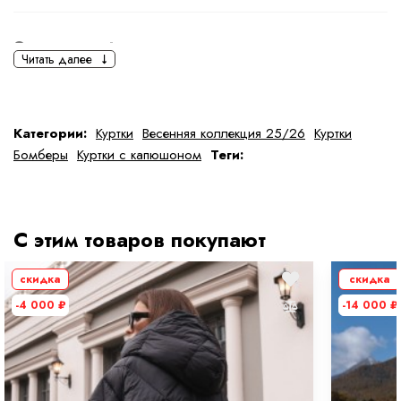
Основная информация
Читать далее
черный
серый
Ткань
Полиэстер
Категории:
Куртки
Весенняя коллекция 25/26
Куртки
Бомберы
Куртки с капюшоном
Теги:
Состав ткани
100 % полиэстер
тип ткани
Искусственные
С этим товаров покупают
Дополнительная информация
скидка
скидка
Размер
M
-4 000
₽
-14 000
₽
Размер на модели
44
Длина
80 см