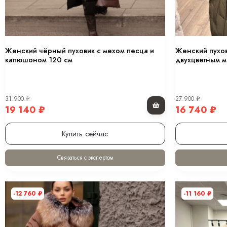
Женский чёрный пуховик с мехом песца и
Женский пухо
капюшоном 120 см
двухцветным м
31 900
₽
27 900
₽
19 140
₽
16 740
₽
Купить сейчас
Связаться с экспертом
-12 760
₽
-11 160
₽