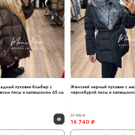
адный пуховик-бомбер с
Женский черный пуховик с ме
ехом лисы и капюшоном 65 см
чернобурой лисы и капюшоно
27 900
₽
16 740
₽