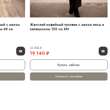
ный с мехом
Женский кофейный пуховик с мехом лисы и
м 65 см
капюшоном 120 см XM
31 900
₽
19 140
₽
Купить сейчас
Связаться с экспертом