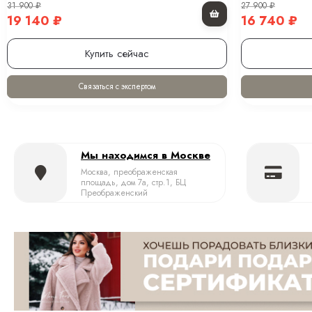
31 900
₽
27 900
₽
19 140
₽
16 740
₽
Купить сейчас
Связаться с экспертом
Мы находимся в Москве
Москва, преображенская
площадь, дом 7а, стр.1, БЦ
Преображенский