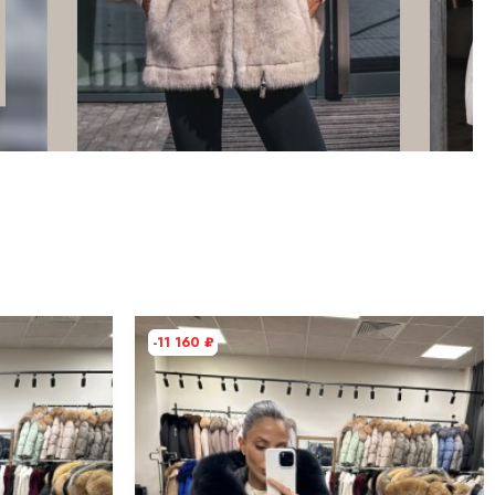
-11 160
₽