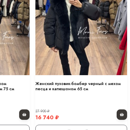
хом
Женский пуховик-бомбер черный с мехом
м 75 см
песца и капюшоном 65 см
27 900
₽
16 740
₽