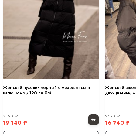
Женский пуховик черный с мехом лисы и
Женский школ
капюшоном 120 см XM
двухцветным м
31 900
₽
27 900
₽
19 140
₽
16 740
₽