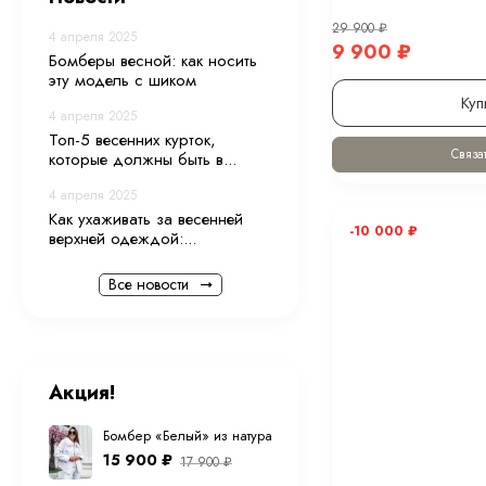
29 900
₽
4 апреля 2025
9 900
₽
Бомберы весной: как носить
эту модель с шиком
Куп
4 апреля 2025
Топ-5 весенних курток,
Связат
которые должны быть в...
4 апреля 2025
Как ухаживать за весенней
-10 000
₽
верхней одеждой:...
Все новости
Акция!
Бомбер «Белый» из натуральной овечьей шерсти
15 900
₽
17 900
₽