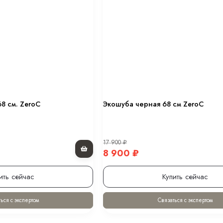
0 см.
 оттенке “хакки” 80 см.
в оттенке “черный” 80 см.
8 см. ZeroC
Экошуба черная 68 см ZeroC
ном 70 см.
17 900
₽
.
8 900
₽
ить сейчас
Купить сейчас
ься с экспертом
Связаться с экспертом