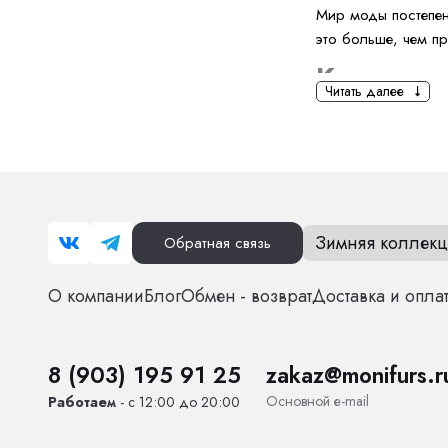
Мир моды постепен
это больше, чем пр
Как подо
Читать далее
Определите сво
нейтральных цв
оттенках розов
Играйте с форм
джинсами, а та
также высокими
Зимняя коллекц
Обратная связь
Обратите внима
акцент. Наприм
О компании
Блог
Обмен - возврат
Доставка и опла
Выбирайте прав
карамельный от
И помните: шубка 
8 (903) 195 91 25
zakaz@monifurs.r
образе!
Основной е-mail
Работаем
- с 12:00 до 20:00
Для како