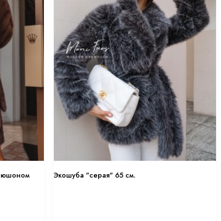
апюшоном
Экошуба "серая" 65 см.