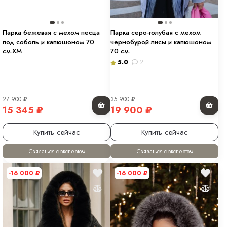
Парка бежевая с мехом песца
Парка серо-голубая с мехом
под соболь и капюшоном 70
чернобурой лисы и капюшоном
см.ХМ
70 см.
5.0
2
27 900
₽
35 900
₽
15 345
₽
19 900
₽
Купить сейчас
Купить сейчас
Связаться с экспертом
Связаться с экспертом
-16 000
₽
-16 000
₽