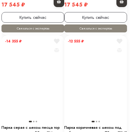
17 545
₽
17 545
₽
Купить сейчас
Купить сейчас
Связаться с экспертом
Связаться с экспертом
-14 355
₽
-12 555
₽
Парка серая с мехом песца тор
Парка коричневая с мехом под