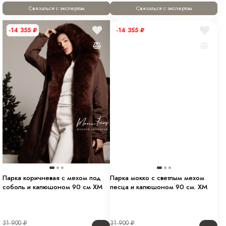
Связаться с экспертом
Связаться с экспертом
-14 355
₽
-14 355
₽
Парка коричневая с мехом под
Парка мокко с светлым мехом
соболь и капюшоном 90 см ХМ
песца и капюшоном 90 см. ХМ
31 900
₽
31 900
₽