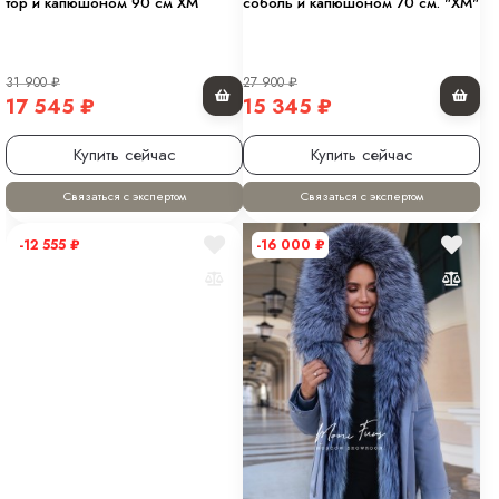
тор и капюшоном 90 см ХМ
соболь и капюшоном 70 см. "ХМ"
31 900
₽
27 900
₽
17 545
₽
15 345
₽
Купить сейчас
Купить сейчас
Связаться с экспертом
Связаться с экспертом
-12 555
₽
-16 000
₽