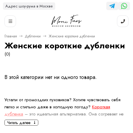
Адрес шоу-рума в Москве
Главная
Дубленки
Женские короткие дубленки
Женские короткие дубленки
(0)
В этой категории нет ни одного товара.
Устали от громоздких пуховиков? Хотите чувствовать себя
легко и стильно даже в холодную погоду?
Короткая
дубленка
– это идеальная альтернатива. Она согревает не
хуже пуховика, но при этом выглядит элегантнее. Выбор
Читать далее
натуральной женской короткой дубленки — это вклад в