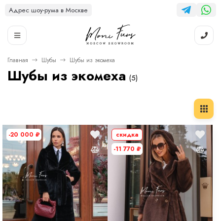
Адрес шоу-рума в Москве
Главная
Шубы
Шубы из экомеха
Шубы из экомеха
(5)
-20 000
₽
скидка
-11 770
₽