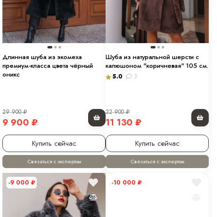
Длинная шуба из экомеха
Шуба из натуральной шерсти с
премиум-класса цвета чёрный
капюшоном "коричневая" 105 см.
оникс
5.0
3
29 900
₽
22 900
₽
9 900
₽
11 130
₽
Купить сейчас
Купить сейчас
Связаться с экспертом
Связаться с экспертом
-9 000
₽
-10 000
₽