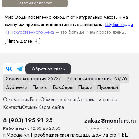
Связаться с экспертом
Мир моды постепенно отходит от натуральных мехов, и на
смену им приходят инновационные материалы.
Шубки-тедди
из искусственного меха
– это больше, чем просто тренд.
Это философия современности, где стиль, комфорт,
Читать далее
экологичность идут рука об руку.
Как подобрать искусственные
шубы тедди?
Обратная связь
Определите свой стиль. Мечтаете о лаконичном образе
Зимняя коллекция 25/26
Весенняя коллекция 25/26
для городских прогулок? Обратите внимание на короткие
Дубленки
Пальто
Бомберы
Парки
Пуховики
из искусственного меха в нейтральных цветах — бежевом,
молочном или сером. А если вы хотите выделиться из
О компании
Блог
Обмен - возврат
Доставка и оплата
толпы, выбирайте длинные яркие модели в насыщенных
Контакты
Отзывы
Карта сайта
оттенках розового, синего или изумрудного.
8 (903) 195 91 25
Играйте с формой, а также длиной. Они подходят для
zakaz@monifurs.ru
активных девушек: они удобны, не стесняют движений,
Основной е-mail
Работаем
- с 12:00 до 20:00
отлично сочетаются с джинсами, а также ботинками.
г.
Москва
ул.
Преображенская площадь дом 7а стр.1
БЦ