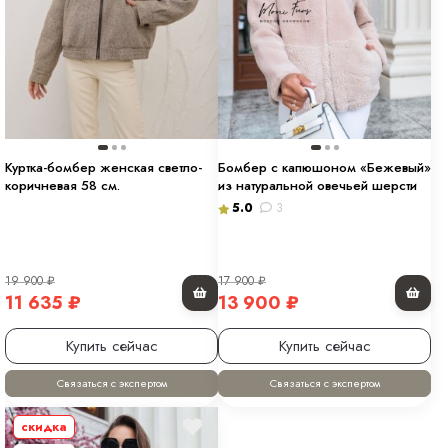
Куртка-бомбер женская светло-
Бомбер c капюшоном «Бежевый»
коричневая 58 см.
из натуральной овечьей шерсти
5.0
3
19 900
₽
17 900
₽
11 635
₽
13 900
₽
Купить сейчас
Купить сейчас
Связаться с экспертом
Связаться с экспертом
скидка