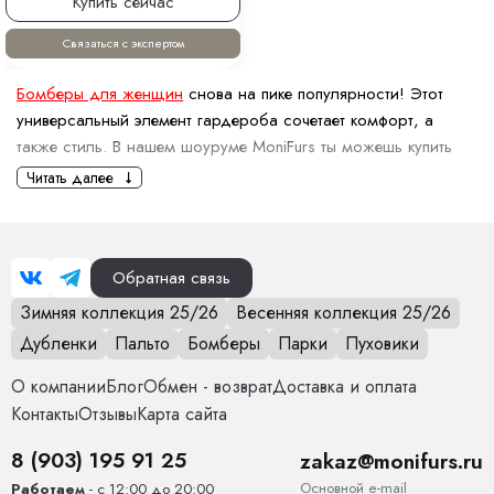
Купить сейчас
Связаться с экспертом
Бомберы для женщин
снова на пике популярности! Этот
универсальный элемент гардероба сочетает комфорт, а
также стиль. В нашем шоуруме MoniFurs ты можешь купить
женский бомбер по самой выгодной цене. У нас можно
Читать далее
найти множество моделей: от классических однотонных
вариантов до оригинальных принтованных.
Какие женские бомберы сейчас
Обратная связь
модные?
Зимняя коллекция 25/26
Весенняя коллекция 25/26
В стиле оверсайз — свободные, немного объемные
Дубленки
Пальто
Бомберы
Парки
Пуховики
модели. Они отлично смотрятся с узкими джинсами,
леггинсами, юбками, создавая интересный контраст.
О компании
Блог
Обмен - возврат
Доставка и оплата
Кожаные — стильный вариант для осени. Актуальны
Контакты
Отзывы
Карта сайта
модели из эко-кожи в коричневых, бежевых оттенках, а
8 (903) 195 91 25
также классическом черном.
zakaz@monifurs.ru
С вышивкой или нашивками — такие модели добавляют
Основной е-mail
Работаем
- с 12:00 до 20:00