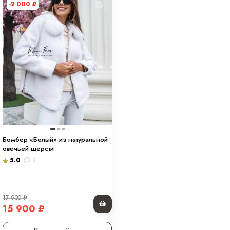
-2 000
₽
Бомбер «Белый» из натуральной
овечьей шерсти
5.0
2
17 900
₽
15 900
₽