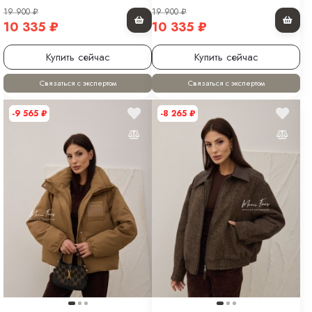
19 900
₽
19 900
₽
10 335
₽
10 335
₽
Купить сейчас
Купить сейчас
Связаться с экспертом
Связаться с экспертом
-9 565
₽
-8 265
₽