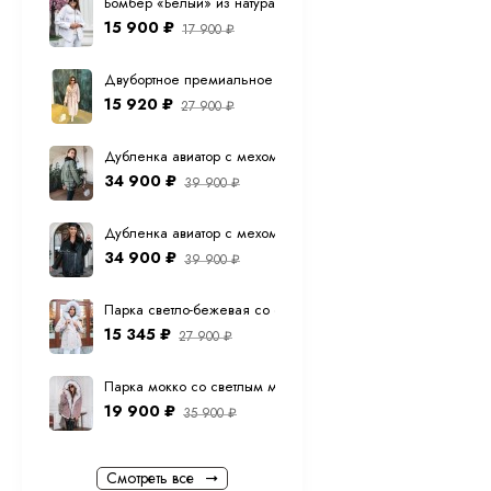
Бомбер «Белый» из натуральной овечьей шерсти
Деловой стиль.
15 900
₽
17 900
₽
образа.
Повседневность
Двубортное премиальное (шерсть ламы) пальто "экрю" 12
дополнят этот с
15 920
₽
27 900
₽
Романтический 
Уличный стиль.
Дубленка авиатор с мехом тоскана из натуральной овчины в
чтобы создать 
34 900
₽
39 900
₽
Спортивный сти
Многослойность
Дубленка авиатор с мехом тоскана из натуральной овчины 
Преимуще
34 900
₽
39 900
₽
Широкий ассорт
Парка светло-бежевая со светлым мехом песца с капюшо
Качество. В на
15 345
₽
27 900
₽
Тренды. Мы сле
Удобная навига
Парка мокко со светлым мехом песца с капюшоном 70 см
Быстрая достав
19 900
₽
35 900
₽
Поддержка клие
Гарантия возвр
Смотреть все
Хотите обновить св