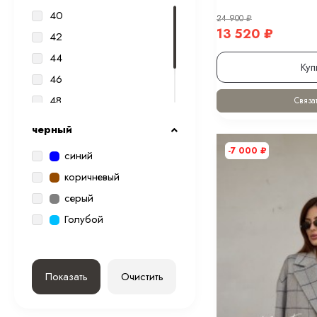
40
24 900
₽
13 520
₽
42
44
Куп
46
48
Связат
50
черный
52
-7 000
₽
синий
коричневый
серый
Голубой
Показать
Очистить