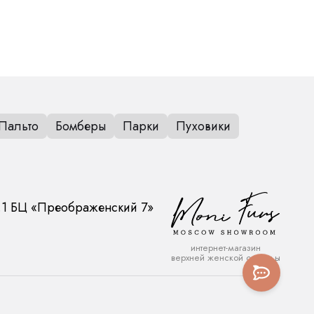
Пальто
Бомберы
Парки
Пуховики
.1
БЦ «Преображенский 7»
интернет-магазин
верхней женской одежды