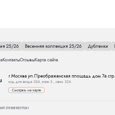
тиль вместе с MoniFurs!
ия 25/26
Весенняя коллекция 25/26
Дубленки
та
Контакты
Отзывы
Карта сайта
г.
Москва
ул.
Преображенская площадь дом 7а стр
u
код для входа 324, этаж 3 , офис 324.
Смотреть на карте
НИП 319508100117061