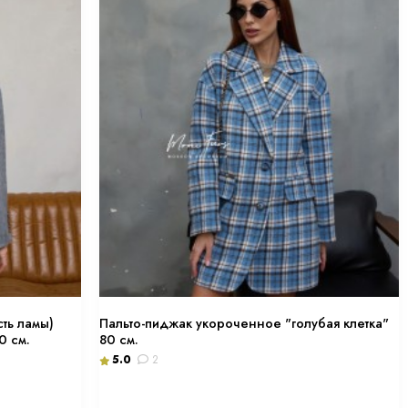
ть ламы)
Пальто-пиджак укороченное "голубая клетка"
0 см.
80 см.
5.0
2