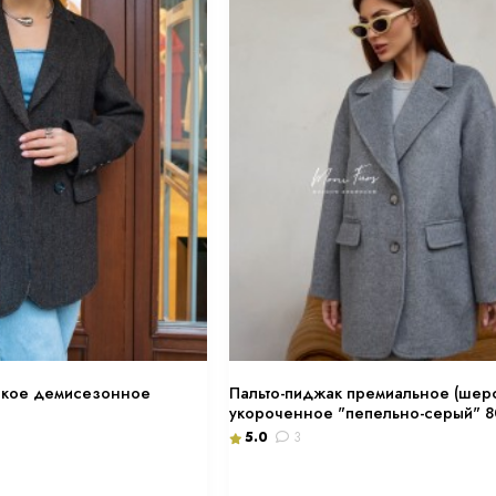
ское демисезонное
Пальто-пиджак премиальное (шерс
укороченное "пепельно-серый" 8
5.0
3