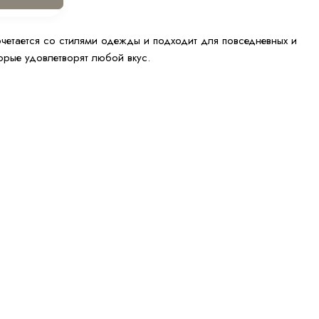
четается со стилями одежды и подходит для повседневных и
рые удовлетворят любой вкус.
м для различных мероприятий — от деловых встреч до
ами. Его легко комбинировать с джинсами, платьями или
 также удобным.
яет выглядеть стильно, а также ухоженно.
линных, с различными деталями и отделкой.
альто-пиджак?
ые стили, а также образы. Вот несколько вариантов, под что