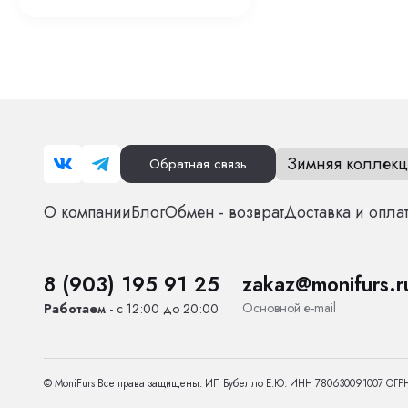
качество, а также с
Зимняя коллекц
Обратная связь
О компании
Блог
Обмен - возврат
Доставка и опла
8 (903) 195 91 25
zakaz@monifurs.r
Основной е-mail
Работаем
- с 12:00 до 20:00
© MoniFurs Все права защищены. ИП Бубелло Е.Ю. ИНН 780630091007 ОГР