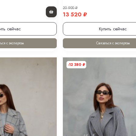
20 900
₽
13 520
₽
ить сейчас
Купить сейчас
ься с экспертом
Связаться с экспертом
-12 380
₽