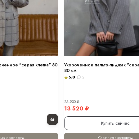
оченное "серая клетка" 80
Укороченное пальто-пиджак "сера
80 см.
5.0
2
25 900
₽
13 520
₽
Купить сейчас
ься с экспертом
Связаться с экспертом