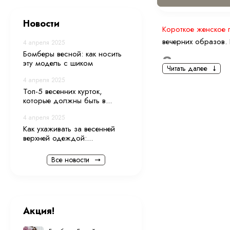
Новости
Короткое женское 
вечерних образов.
4 апреля 2025
Бомберы весной: как носить
За что л
эту модель с шиком
Читать далее
Оно сочетает ч
4 апреля 2025
прогулок.
Топ-5 весенних курток,
которые должны быть в...
Оно сочетается
юбками.
4 апреля 2025
Оно обеспечивае
Как ухаживать за весенней
верхней одеждой:...
Классический кр
Оно представле
Все новости
Оно подходит д
Многие легко с
Подо что
Укороченное женск
Акция!
оно подойдет: