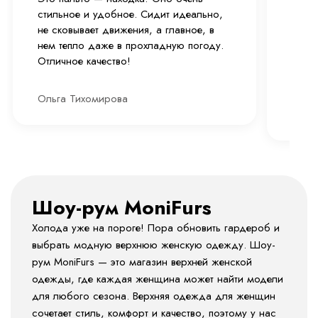
стильное и удобное. Сидит идеально,
след
не сковывает движения, а главное, в
и над
нем тепло даже в прохладную погоду.
хорош
Отличное качество!
фотог
Хорош
Ольга Тихомирова
Анон
Шоу-рум MoniFurs
Холода уже на пороге! Пора обновить гардероб и
выбрать модную верхнюю женскую одежду. Шоу-
рум MoniFurs — это магазин верхней женской
одежды, где каждая женщина может найти модели
для любого сезона. Верхняя одежда для женщин
сочетает стиль, комфорт и качество, поэтому у нас