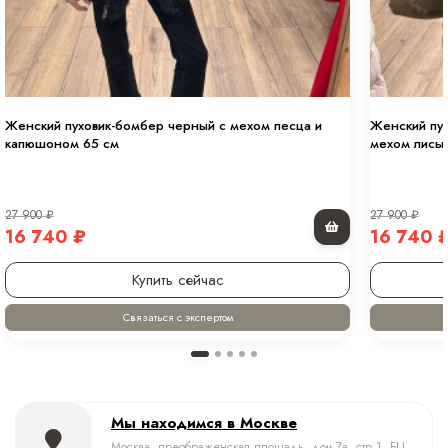
Женский пуховик-бомбер черный с мехом песца и
Женский пух
капюшоном 65 см
мехом лисы
27 900
₽
27 900
₽
16 740
₽
16 740
Купить сейчас
Связаться с экспертом
Мы находимся в Москве
Москва, преображенская площадь, дом 7а, стр.1, БЦ