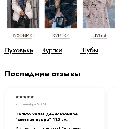
Пуховики
Куртки
Шубы
Последние отзывы
23 сентября 2024
21 се
Пальто халат демисезонное
Паль
"светлая пудра" 115 см.
"све
Это пальто — находка! Оно очень
Дост