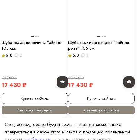
Шуба тедди из овчины “айвори”
Шуба тедди из овчины “чайная
105 см.
роза” 105 см.
5.0
2
5.0
2
39 900
₽
39 900
₽
17 430
₽
17 430
₽
Купить сейчас
Купить сейчас
Связаться с экспертом
Связаться с экспертом
Снег, холод, серые будни зимы — всё это может легко
превратиться в сезон уюта и стиля с помощью правильной
одежды.
Шуба тедди
— это must-have для каждой