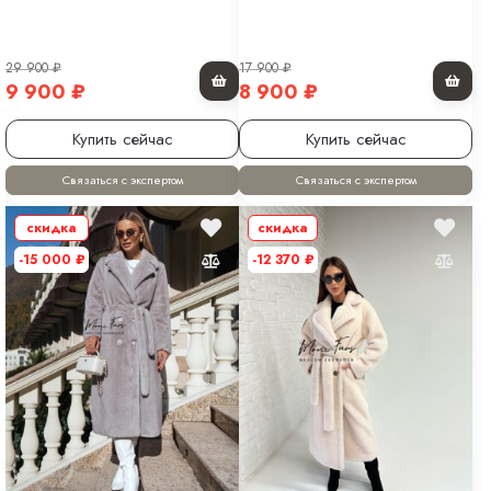
29 900
₽
17 900
₽
9 900
₽
8 900
₽
Купить сейчас
Купить сейчас
Связаться с экспертом
Связаться с экспертом
скидка
скидка
-15 000
₽
-12 370
₽