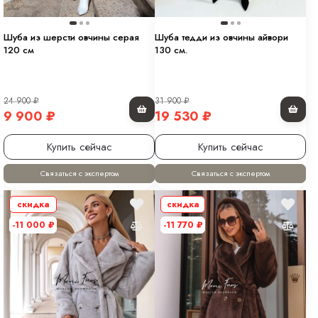
Шуба из шерсти овчины серая
Шуба тедди из овчины айвори
120 см
130 см.
24 900
₽
31 900
₽
9 900
₽
19 530
₽
Купить сейчас
Купить сейчас
Связаться с экспертом
Связаться с экспертом
скидка
скидка
-11 000
₽
-11 770
₽