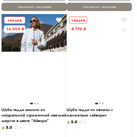
Связаться с экспертом
Связаться с экспертом
скидка
скидка
-14 000
₽
-8 770
₽
Шуба тедди кимоно из
Шуба тедди из овчины с
натуральной стриженной овечьей
манжетами «айвори»
шерсти в цвете "Айвори"
5.0
2
5.0
3