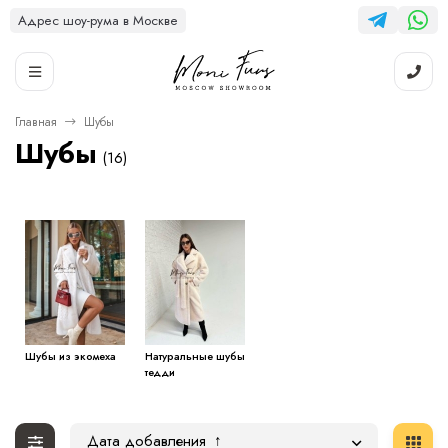
Адрес шоу-рума в Москве
Главная
Шубы
Шубы
(16)
Шубы из экомеха
Натуральные шубы
тедди
Дата добавления