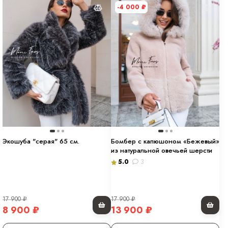
-4 000
₽
Экошуба "серая" 65 см.
Бомбер c капюшоном «Бежевый»
из натуральной овечьей шерсти
5.0
3
17 900
₽
17 900
₽
8 900
₽
13 900
₽