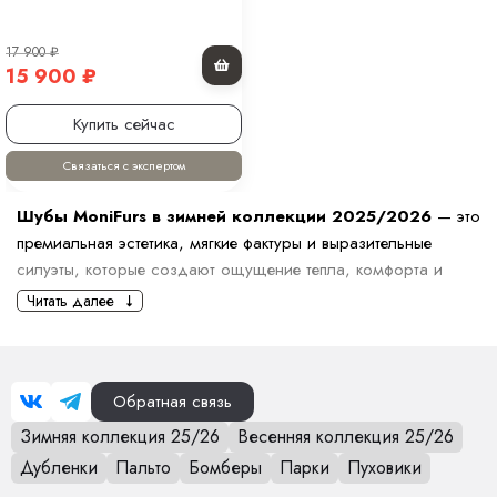
17 900
₽
15 900
₽
Купить сейчас
Связаться с экспертом
Шубы MoniFurs в зимней коллекции 2025/2026
— это
премиальная эстетика, мягкие фактуры и выразительные
силуэты, которые создают ощущение тепла, комфорта и
дорогого внешнего вида. Мы отбираем модели, которые
Читать далее
отвечают высоким требованиям к качеству, посадке,
износостойкости и визуальной привлекательности.
Коллекция включает шубы разной длины: от укороченных
Обратная связь
моделей с акцентом на объём до элегантных длинных
Зимняя коллекция 25/26
Весенняя коллекция 25/26
вариантов, подчёркивающих фигуру. Представлены прямые,
расслабленные силуэты, варианты с поясом, капюшоном,
Дубленки
Пальто
Бомберы
Парки
Пуховики
фактурным мехом или комбинированными вставками.