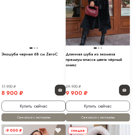
Экошуба черная 68 см ZeroC
Длинная шуба из экомеха
премиум-класса цвета чёрный
оникс
17 900
₽
29 900
₽
8 900
₽
9 900
₽
Купить сейчас
Купить сейчас
Связаться с экспертом
Связаться с экспертом
-9 000
₽
скидка