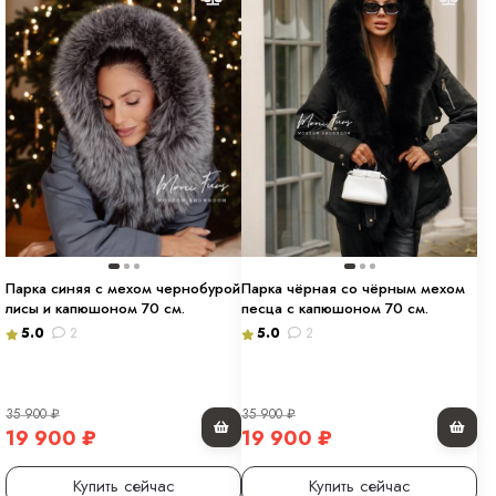
Парка синяя с мехом чернобурой
Парка чёрная со чёрным мехом
лисы и капюшоном 70 см.
песца с капюшоном 70 см.
5.0
2
5.0
2
35 900
₽
35 900
₽
19 900
₽
19 900
₽
Купить сейчас
Купить сейчас