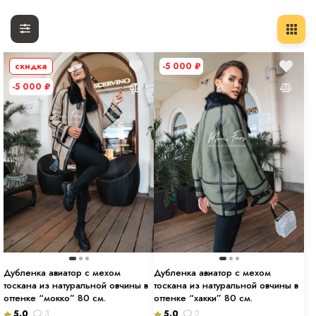
скидка
-5 000
₽
-5 000
₽
Дубленка авиатор с мехом
Дубленка авиатор с мехом
тоскана из натуральной овчины в
тоскана из натуральной овчины в
оттенке “мокко” 80 см.
оттенке “хакки” 80 см.
5.0
3
5.0
2