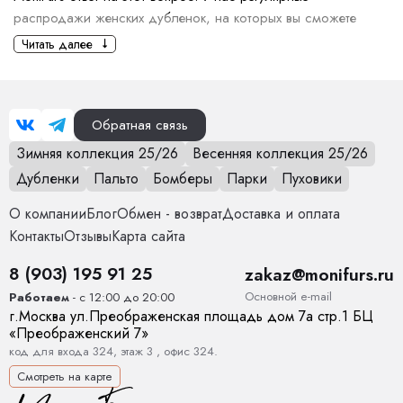
распродажи женских дубленок, на которых вы сможете
приобрести вещь со значительной скидкой.
Читать далее
Женская дубленка — это решение для холодного сезона.
Она сочетает стиль, комфорт и тепло. В шоуруме MoniFurs
разнообразные модели дубленок, подходящие к любому
Обратная связь
стилю — от классики до кэжуал.
Зимняя коллекция 25/26
Весенняя коллекция 25/26
Цена женской дубленки зависит
Дубленки
Пальто
Бомберы
Парки
Пуховики
от:
О компании
Блог
Обмен - возврат
Доставка и оплата
Материал. Дубленки из натуральной кожи дороже, чем
Контакты
Отзывы
Карта сайта
модели из искусственных материалов. Качество меха
также влияет на цену.
8 (903) 195 91 25
zakaz@monifurs.ru
Бренд. Известные марки часто устанавливают более
Основной е-mail
Работаем
- с 12:00 до 20:00
высокие цены на свою продукцию из-за репутации и
г.
Москва
ул.
Преображенская площадь дом 7а стр.1
БЦ
качества.
«Преображенский 7»
Дизайн и стиль. Дизайны, сложные отделки и детали:
код для входа 324, этаж 3 , офис 324.
меховая отделка или декор, могут увеличить стоимость.
Смотреть на карте
Длина и крой. Более длинные и сложные модели