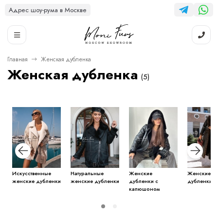
Адрес шоу-рума в Москве
Главная
Женская дубленка
Женская дубленка
(5)
Искусственные
Натуральные
Женские
Женские д
женские дубленки
женские дубленки
дубленки с
дубленки
капюшоном