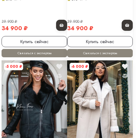
39 900
₽
39 900
₽
34 900
₽
34 900
₽
Купить сейчас
Купить сейчас
Связаться с экспертом
Связаться с экспертом
-5 000
₽
-6 000
₽