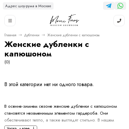
Адрес шоу-рума в Москве
Главная
Дубленки
Женские дубленки с капюшоном
Женские дубленки с
капюшоном
(0)
В этой категории нет ни одного товара.
В осенне-зимнем сезоне женские дубленки с капюшоном
становятся незаменимым элементом гардероба. Они
обеспечивают тепло, а также выглядят стильно. В нашем
шоуруме MoniFurs вы можете найти модели, которые
Читать далее