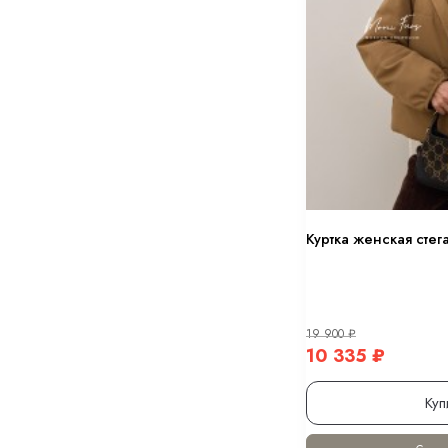
Куртка женская стег
19 900
₽
10 335
₽
Куп