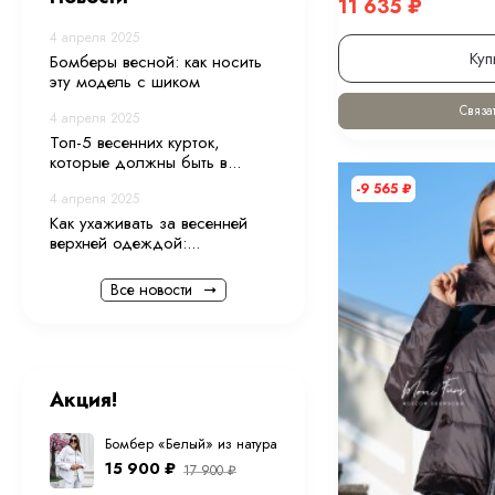
11 635
₽
4 апреля 2025
Куп
Бомберы весной: как носить
эту модель с шиком
Связат
4 апреля 2025
Топ-5 весенних курток,
которые должны быть в...
-9 565
₽
4 апреля 2025
Как ухаживать за весенней
верхней одеждой:...
Все новости
Акция!
Бомбер «Белый» из натуральной овечьей шерсти
15 900
₽
17 900
₽