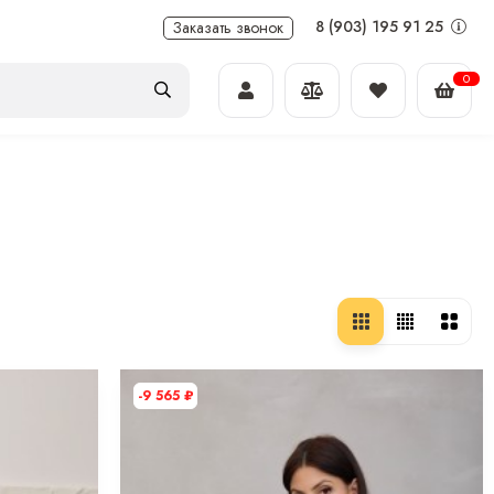
8 (903) 195 91 25
Заказать звонок
0
-9 565
₽