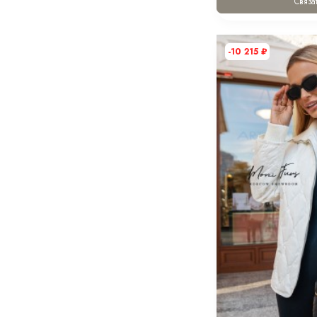
Связат
-10 215
₽