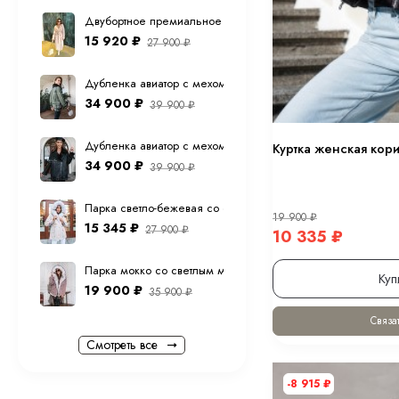
Двубортное премиальное (шерсть ламы) пальто "экрю" 12
15 920
₽
27 900
₽
Дубленка авиатор с мехом тоскана из натуральной овчины в
34 900
₽
39 900
₽
Дубленка авиатор с мехом тоскана из натуральной овчины 
Куртка женская кори
34 900
₽
39 900
₽
Парка светло-бежевая со светлым мехом песца с капюшо
19 900
₽
15 345
₽
27 900
₽
10 335
₽
Парка мокко со светлым мехом песца с капюшоном 70 см
Куп
19 900
₽
35 900
₽
Связат
Смотреть все
-8 915
₽