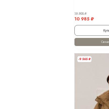
19 900
₽
10 985
₽
Куп
Связат
-9 565
₽