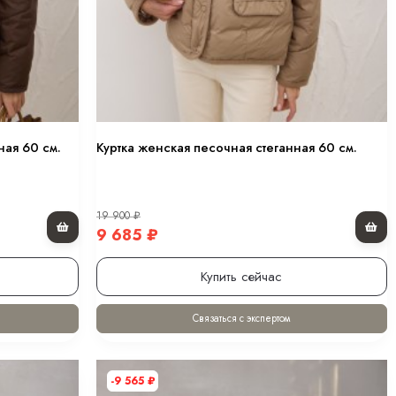
ная 60 см.
Куртка женская песочная стеганная 60 см.
19 900
₽
9 685
₽
Купить сейчас
Связаться с экспертом
-9 565
₽