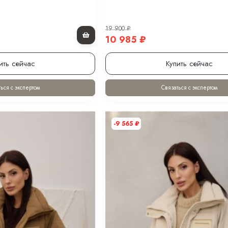
19 900
₽
10 985
₽
ить сейчас
Купить сейчас
ься с экспертом
Связаться с экспертом
-9 565
₽