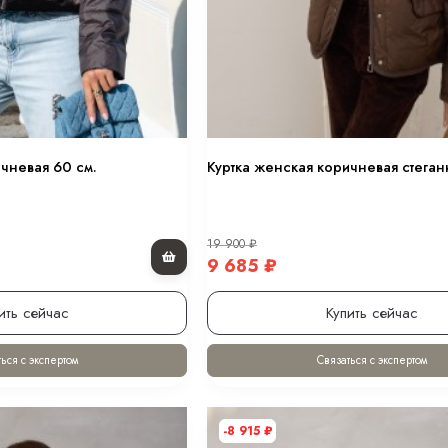
0 см.
 оттенке “хакки” 80 см.
в оттенке “черный” 80 см.
чневая 60 см.
Куртка женская коричневая стеган
ном 70 см.
19 900
₽
9 685
₽
.
ить сейчас
Купить сейчас
ься с экспертом
Связаться с экспертом
-8 915
₽