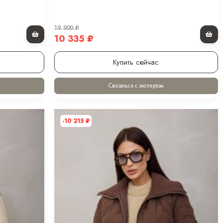
19 900
₽
10 335
₽
Купить сейчас
Связаться с экспертом
-10 215
₽