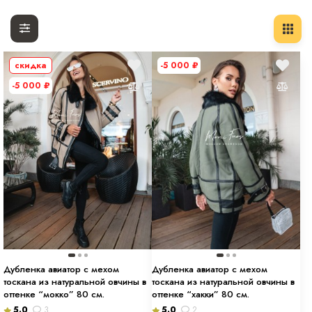
скидка
-5 000
₽
-5 000
₽
Дубленка авиатор с мехом
Дубленка авиатор с мехом
тоскана из натуральной овчины в
тоскана из натуральной овчины в
оттенке “мокко” 80 см.
оттенке “хакки” 80 см.
5.0
3
5.0
2