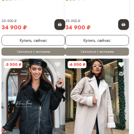
39 900
₽
39 900
₽
34 900
₽
34 900
₽
Купить сейчас
Купить сейчас
Связаться с экспертом
Связаться с экспертом
-5 000
₽
-6 000
₽