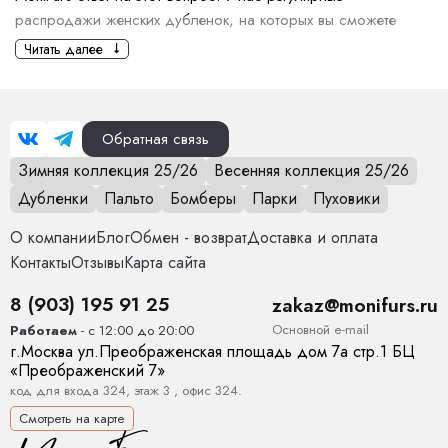
распродажи женских дубленок, на которых вы сможете
приобрести вещь со значительной скидкой.
Читать далее
Женская дубленка — это решение для холодного сезона.
Она сочетает стиль, комфорт и тепло. В шоуруме MoniFurs
разнообразные модели дубленок, подходящие к любому
Обратная связь
стилю — от классики до кэжуал.
Зимняя коллекция 25/26
Весенняя коллекция 25/26
Цена женской дубленки зависит
Дубленки
Пальто
Бомберы
Парки
Пуховики
от:
О компании
Блог
Обмен - возврат
Доставка и оплата
Материал. Дубленки из натуральной кожи дороже, чем
Контакты
Отзывы
Карта сайта
модели из искусственных материалов. Качество меха
также влияет на цену.
8 (903) 195 91 25
zakaz@monifurs.ru
Бренд. Известные марки часто устанавливают более
Основной е-mail
Работаем
- с 12:00 до 20:00
высокие цены на свою продукцию из-за репутации и
г.
Москва
ул.
Преображенская площадь дом 7а стр.1
БЦ
качества.
«Преображенский 7»
Дизайн и стиль. Дизайны, сложные отделки и детали:
код для входа 324, этаж 3 , офис 324.
меховая отделка или декор, могут увеличить стоимость.
Смотреть на карте
Длина и крой. Более длинные и сложные модели