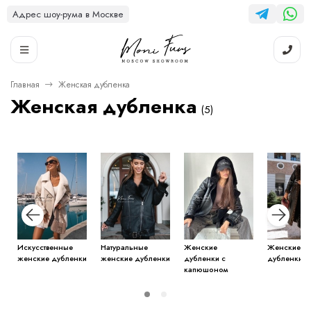
Адрес шоу-рума в Москве
Главная
Женская дубленка
Женская дубленка
(5)
Искусственные
Натуральные
Женские
Женские д
женские дубленки
женские дубленки
дубленки с
дубленки
капюшоном