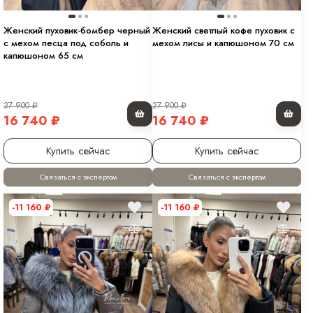
Женский пуховик-бомбер черный
Женский светлый кофе пуховик с
с мехом песца под соболь и
мехом лисы и капюшоном 70 см
капюшоном 65 см
27 900
₽
27 900
₽
16 740
₽
16 740
₽
Купить сейчас
Купить сейчас
Связаться с экспертом
Связаться с экспертом
-11 160
₽
-11 160
₽