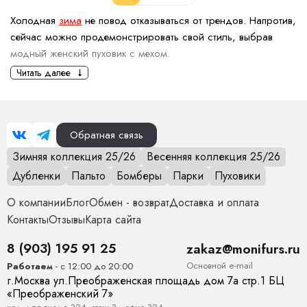
Холодная
зима
не повод отказываться от трендов. Напротив,
сейчас можно продемонстрировать свой стиль, выбрав
модный женский пуховик с мехом.
Считаются ли стильными женские
Читать далее
пуховики с мехом?
Да,
пуховики с мехом
- один из востребованных моделей
зимней одежды. Они сочетают практичность, а также
Обратная связь
элегантность.
Зимняя коллекция 25/26
Весенняя коллекция 25/26
Тренды последнего времени подтверждают, что пуховики с
Дубленки
Пальто
Бомберы
Парки
Пуховики
мехом не выходят из моды, а наоборот, становятся все
О компании
Блог
Обмен - возврат
Доставка и оплата
популярнее. Это могут быть как лаконичные модели с
Контакты
Отзывы
Карта сайта
меховыми элементами, так и более роскошные,
выразительные варианты с мехом на капюшоне, воротнике
8 (903) 195 91 25
zakaz@monifurs.ru
или рукавах.
Основной е-mail
Работаем
- с 12:00 до 20:00
Как выбрать женский пуховик с
г.
Москва
ул.
Преображенская площадь дом 7а стр.1
БЦ
мехом?
«Преображенский 7»