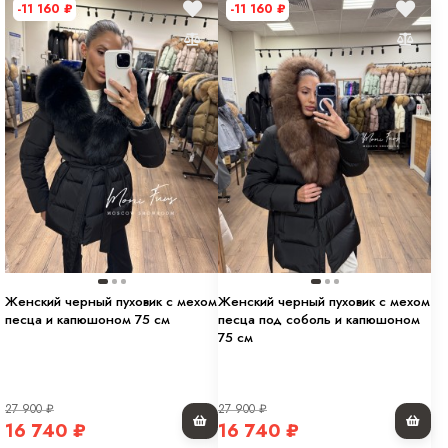
-11 160
₽
-11 160
₽
Женский черный пуховик с мехом
Женский черный пуховик с мехом
песца и капюшоном 75 см
песца под соболь и капюшоном
75 см
27 900
₽
27 900
₽
16 740
₽
16 740
₽