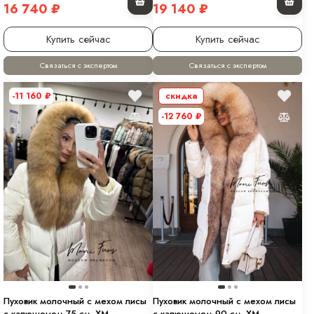
16 740
₽
19 140
₽
Купить сейчас
Купить сейчас
Связаться с экспертом
Связаться с экспертом
-11 160
₽
скидка
-12 760
₽
Пуховик молочный с мехом лисы
Пуховик молочный с мехом лисы
с капюшоном 75 см. XM
с капюшоном 90 см. ХМ