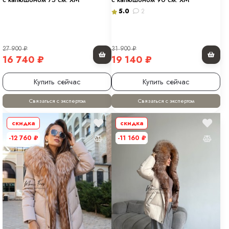
5.0
2
27 900
₽
31 900
₽
16 740
₽
19 140
₽
Купить сейчас
Купить сейчас
Связаться с экспертом
Связаться с экспертом
скидка
скидка
-12 760
₽
-11 160
₽