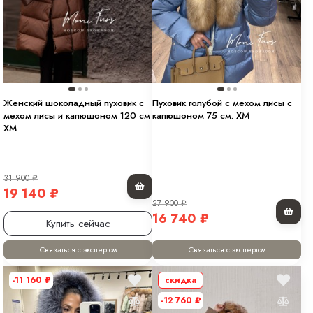
Женский шоколадный пуховик с
Пуховик голубой с мехом лисы с
мехом лисы и капюшоном 120 см
капюшоном 75 см. XM
XM
31 900
₽
19 140
₽
27 900
₽
16 740
₽
Купить сейчас
Связаться с экспертом
Связаться с экспертом
-11 160
₽
скидка
-12 760
₽