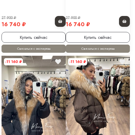
27 900
₽
27 900
₽
16 740
₽
16 740
₽
Купить сейчас
Купить сейчас
Связаться с экспертом
Связаться с экспертом
-11 160
₽
-11 160
₽