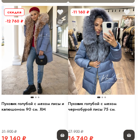
скидка
-11 160
₽
-12 760
₽
Пуховик голубой с мехом лисы и
Пуховик голубой с мехом
капюшоном 90 см. ХМ
чернобурой лисы 75 см.
31 900
₽
27 900
₽
19 140
₽
16 740
₽