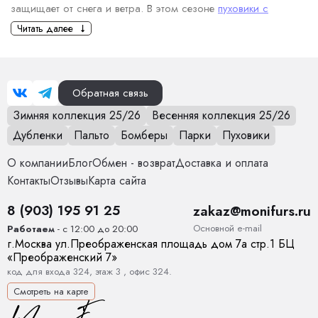
защищает от снега и ветра. В этом сезоне
пуховики с
капюшоном для женщин
завоевали популярность благодаря
Читать далее
сочетанию комфорта и моды.
Какие женские пуховики сейчас
считаются стильными?
Обратная связь
Удлиненные пуховики. Удлиненные модели пуховиков,
Зимняя коллекция 25/26
Весенняя коллекция 25/26
которые достигают середины бедра или даже колен,
Дубленки
Пальто
Бомберы
Парки
Пуховики
снова в моде. Такие пуховики создают элегантный силуэт
и лучше защищают от холода.
О компании
Блог
Обмен - возврат
Доставка и оплата
Пуховики с поясом. Модные пуховики с поясом стали
Контакты
Отзывы
Карта сайта
настоящим трендом. Такой элемент одежды помогает
8 (903) 195 91 25
создать стройный силуэт. Пуховик с поясом выглядит
zakaz@monifurs.ru
одновременно и женственно, и удобно.
Основной е-mail
Работаем
- с 12:00 до 20:00
Минималистичные и лаконичные модели. Если раньше в
г.
Москва
ул.
Преображенская площадь дом 7а стр.1
БЦ
«Преображенский 7»
моде были модели с большими украшениями,
код для входа 324, этаж 3 , офис 324.
объемными деталями, то сейчас в тренде пуховики с
Смотреть на карте
лаконичным дизайном. Простые линии, нейтральные
цвета (черный, серый, бежевый) и минимальное