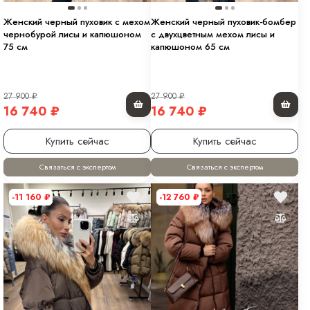
Женский черный пуховик с мехом
Женский черный пуховик-бомбер
чернобурой лисы и капюшоном
с двухцветным мехом лисы и
75 см
капюшоном 65 см
27 900
₽
27 900
₽
16 740
₽
16 740
₽
Купить сейчас
Купить сейчас
Связаться с экспертом
Связаться с экспертом
-11 160
₽
-12 760
₽