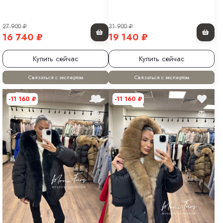
27 900
₽
31 900
₽
16 740
₽
19 140
₽
Купить сейчас
Купить сейчас
Связаться с экспертом
Связаться с экспертом
-11 160
₽
-11 160
₽