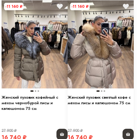
-11 160
₽
-11 160
₽
Женский пуховик кофейный с
Женский пуховик светлый кофе с
мехом чернобурой лисы и
мехом лисы и капюшоном 75 см
капюшоном 75 см
27 900
₽
27 900
₽
16 740
₽
16 740
₽