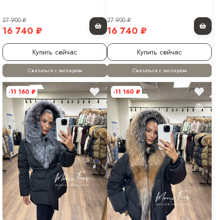
27 900
₽
27 900
₽
16 740
₽
16 740
₽
Купить сейчас
Купить сейчас
Связаться с экспертом
Связаться с экспертом
-11 160
₽
-11 160
₽