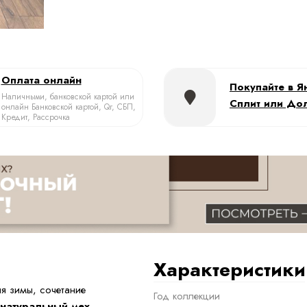
Оплата онлайн
Покупайте в Я
Наличными, банковской картой или
Сплит или До
онлайн Банковской картой, Qr, СБП,
Кредит, Рассрочка
Характеристики
 зимы, сочетание
Год коллекции
натуральный мех