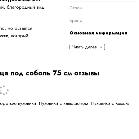
ой, благородный вид
Сезон
Бренд
ло, но остаётся
Основная информация
ояс
, который
либо носить модель в
черный
Читать далее
Ткань
ет дополнительный
Состав ткани
ца под соболь 75 см отзывы
итель делает пуховик
тип ткани
Дополнительная
информация
ороткие пуховики
Пуховики с капюшоном
Пуховики с мехом
Размер
Размер на модели