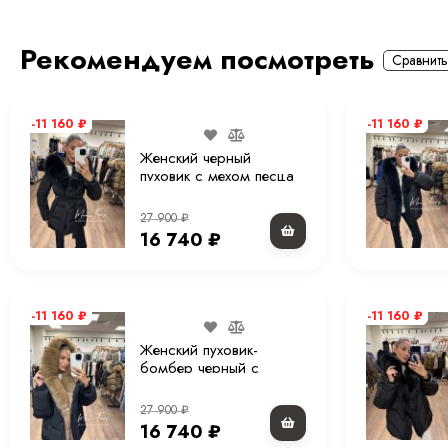
Премиальное исполнение Moni Furs
Рекомендуем посмотреть
Сравнить
-11 160
₽
-11 160
₽
Женский черный
пуховик с мехом песца
и капюшоном 75 см
27 900
₽
16 740
₽
-11 160
₽
-11 160
₽
Женский пуховик-
бомбер черный с
мехом песца под
соболь и капюшоном
27 900
₽
65 см
16 740
₽