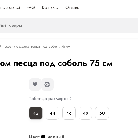
ные статьи
FAQ
Контакты
Отзывы
пуховик с мехом песца под соболь 75 см
ом песца под соболь 75 см
Таблица размеров
42
44
46
48
50
Цвет
черный