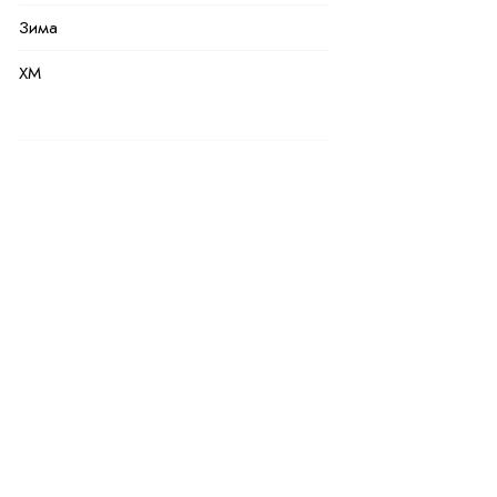
Зима
XM
черный
Полиэстер
100 % полиэстер
Натуральная и искуственная
42
42