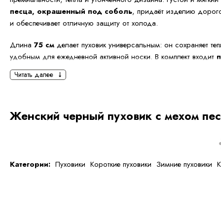
песца, окрашенный под соболь
, придаёт изделию дорог
и обеспечивает отличную защиту от холода.
Длина
75 см
делает пуховик универсальным: он сохраняет теп
удобным для ежедневной активной носки. В комплект входит
п
позволяет подчеркнуть талию и создать женственный силуэт, 
Читать далее
более расслабленном свободном стиле.
Объёмный
капюшон
с богатой меховой опушкой обеспечива
Женский черный пуховик с мехом пес
комфорт в ветреную и морозную погоду. Лёгкий и теплый утепл
практичным и настоящим must-have зимнего гардероба.
Преимущества модели:
Категории:
Пуховики
Короткие пуховики
Зимние пуховики
К
Эффектный мех песца под соболь
Универсальная длина 75 см
Теплый капюшон с меховой опушкой
Пояс для формирования силуэта
Легкость и отличное удержание тепла