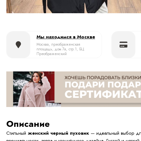
Мы находимся в Москве
Москва, преображенская
площадь, дом 7а, стр.1, БЦ
Преображенский
Описание
Стильный
женский черный пуховик
— идеальный выбор для
премиальности, тепла и утончённого дизайна. Густой и мягкий