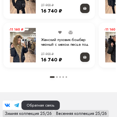
75 см
Премиальное исполнение Moni Furs
27 900
₽
16 740
₽
-11 160
₽
-11 160
Женский пуховик-бомбер
черный с мехом песца под
соболь и капюшоном 65
см
27 900
₽
16 740
₽
Обратная связь
Зимняя коллекция 25/26
Весенняя коллекция 25/26