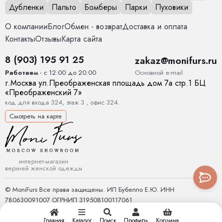
Дубленки
Пальто
Бомберы
Парки
Пуховики
О компании
Блог
Обмен - возврат
Доставка и оплата
Контакты
Отзывы
Карта сайта
8 (903) 195 91 25
zakaz@monifurs.ru
Основной е-mail
Работаем
- с 12:00 до 20:00
г.
Москва
ул.
Преображенская площадь дом 7а стр.1
БЦ
«Преображенский 7»
код для входа 324, этаж 3 , офис 324.
Смотреть на карте
интернет-магазин
верхней женской одежды
© MoniFurs Все права защищены. ИП Бубелло Е.Ю. ИНН
780630091007 ОГРНИП 319508100117061
Главная
Каталог
Поиск
Профиль
Корзина