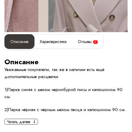
Описание
Характеристики
Отзывы
0
Описание
Уважаемые покупатели, так же в наличии есть ещё
дополнительные расцветки:
1)Парка синяя с мехом чернобурой лисы и капюшоном 90
см.
2)Парка чёрная с чёрным мехом песца и капюшоном 90 см.
Читать далее
3)Парка коричневая с мехом песца под соболь и
капюшоном 90 см.