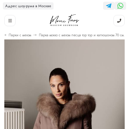
Адрес шоу-рума в Москве
6
Парки с мехом
Парка мокко с мехом песца тор тор и капюшоном 70 см.