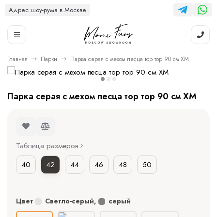
Адрес шоу-рума в Москве
Главная
Парки
Парка серая с мехом песца тор тор 90 см ХМ
Парка серая с мехом песца тор тор 90 см ХМ
Таблица размеров
40
42
44
46
48
50
Цвет
Светло-серый
,
серый