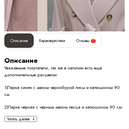
Описание
Характеристики
Отзывы
0
Описание
Уважаемые покупатели, так же в наличии есть ещё
дополнительные расцветки:
1)Парка синяя с мехом чернобурой лисы и капюшоном 90
см.
2)Парка чёрная с чёрным мехом песца и капюшоном 90 см.
Читать далее
3)Парка коричневая с мехом песца под соболь и
капюшоном 90 см.