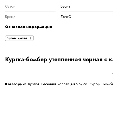
Сезон
Весна
Бренд
ZeroC
Основная информация
черный
черный
Читать далее
Ткань
Полиэстер
Состав ткани
100 % полиэстер
Куртка-бомбер утепленная черная с 
тип ткани
Искусственные
Дополнительная
информация
Категории:
Куртки
Весенняя коллекция 25/26
Куртки
Бомб
Размер
M
Размер на модели
44