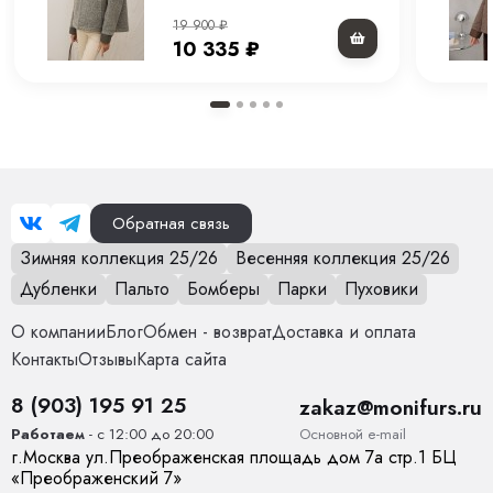
см.
Страна производства
Китай
19 900
₽
10 335
₽
Вид застежки
Молния, кнопки
Особенности модели
Куртка с воротником
Опции капюшона
Нет
Обратная связь
Длина изделия
60 см
Зимняя коллекция 25/26
Весенняя коллекция 25/26
Опции опушки
Нет
Дубленки
Пальто
Бомберы
Парки
Пуховики
Температурный режим
от 0 до +15
О компании
Блог
Обмен - возврат
Доставка и оплата
Контакты
Отзывы
Карта сайта
Декоративные элементы
Карманы, Воротник
8 (903) 195 91 25
zakaz@monifurs.ru
Тип карманов
глубокие
Основной е-mail
Работаем
- с 12:00 до 20:00
г.
Москва
ул.
Преображенская площадь дом 7а стр.1
БЦ
Конструктивные элементы
Карманы
«Преображенский 7»