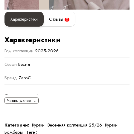
Характеристики
Отзывы
0
Характеристики
Год коллекции
2025-2026
Сезон
Весна
Бренд
ZeroC
Основная информация
Читать далее
черный
коричневый
,
Светло-коричневый
Ткань
Полиэстер
Категории:
Куртки
Весенняя коллекция 25/26
Куртки
Бомберы
Теги: