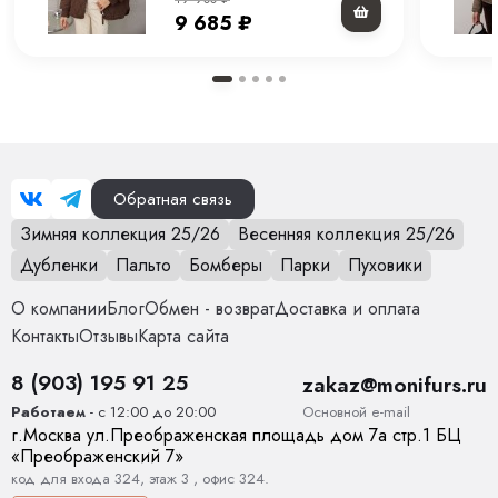
9 685
₽
Страна производства
Китай
Вид застежки
Молния, кнопки
Особенности модели
Прямой крой
Опции капюшона
Нет
Обратная связь
Длина изделия
60 см
Зимняя коллекция 25/26
Весенняя коллекция 25/26
Дубленки
Пальто
Бомберы
Парки
Пуховики
Опции опушки
Нет
О компании
Блог
Обмен - возврат
Доставка и оплата
Температурный режим
от 0 до +15
Контакты
Отзывы
Карта сайта
Декоративные элементы
Карманы
8 (903) 195 91 25
zakaz@monifurs.ru
Основной е-mail
Работаем
- с 12:00 до 20:00
Тип карманов
глубокие
г.
Москва
ул.
Преображенская площадь дом 7а стр.1
БЦ
«Преображенский 7»
Конструктивные элементы
Карманы
код для входа 324, этаж 3 , офис 324.