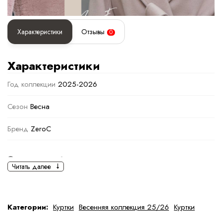
Характеристики
Отзывы
0
Характеристики
Год коллекции
2025-2026
Сезон
Весна
Бренд
ZeroC
Основная информация
Читать далее
черный
черный
Ткань
Полиэстер
Категории:
Куртки
Весенняя коллекция 25/26
Куртки