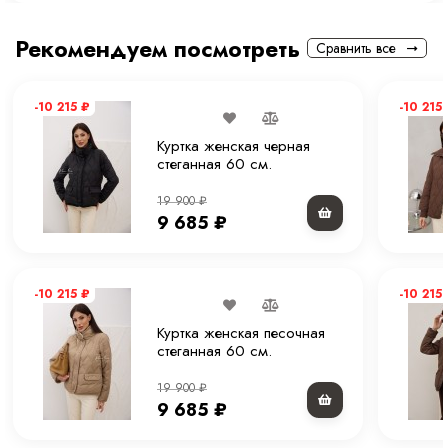
Тип рукава
Втачной рукав.
Рекомендуем посмотреть
Сравнить все
Комплектация
Куртка
-10 215
₽
-10 215
Покрой
Прямой
Куртка женская черная
Вес
1 кг
стеганная 60 см.
19 900
₽
Уход за вещами
Химчистка или деликатная стирка при 30 С
9 685
₽
-10 215
₽
-10 215
Куртка женская песочная
стеганная 60 см.
19 900
₽
9 685
₽