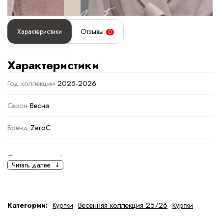
Характеристики
Отзывы
0
Характеристики
Год коллекции
2025-2026
Сезон
Весна
Бренд
ZeroC
Основная информация
Читать далее
черный
Хакки
Ткань
Полиэстер
Категории:
Куртки
Весенняя коллекция 25/26
Куртки