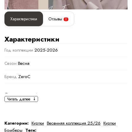
Характеристики
Отзывы
0
Характеристики
Год коллекции
2025-2026
Сезон
Весна
Бренд
ZeroC
Основная информация
Читать далее
черный
черный
Ткань
Полиэстер
Категории:
Куртки
Весенняя коллекция 25/26
Куртки
Бомберы
Теги: