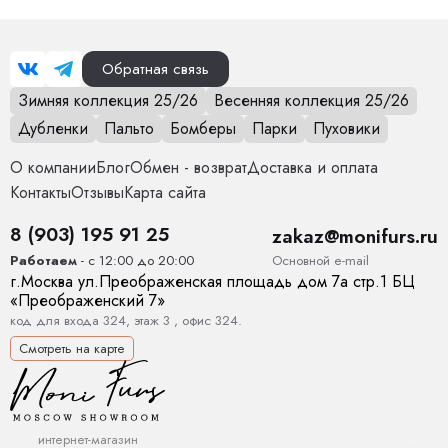
Обратная связь
Зимняя коллекция 25/26
Весенняя коллекция 25/26
Дубленки
Пальто
Бомберы
Парки
Пуховики
О компании
Блог
Обмен - возврат
Доставка и оплата
Контакты
Отзывы
Карта сайта
8 (903) 195 91 25
zakaz@monifurs.ru
Основной е-mail
Работаем
- с 12:00 до 20:00
г.
Москва
ул.
Преображенская площадь дом 7а стр.1
БЦ
«Преображенский 7»
код для входа 324, этаж 3 , офис 324.
Смотреть на карте
интернет-магазин