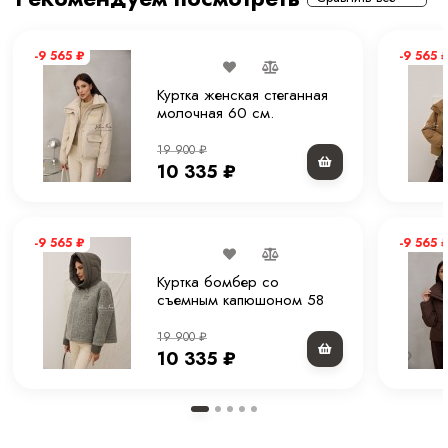
Тип рукава
Втачной рукав.
-9 565
₽
-9 565
Комплектация
Куртка
Куртка женская стеганная
молочная 60 см.
Покрой
Прямой
19 900
₽
Вес
1.2 кг
10 335
₽
Уход за вещами
Химчистка или деликатная стирка при 30 С
-9 565
₽
-9 565
Куртка бомбер со
съемным капюшоном 58
см.
19 900
₽
10 335
₽