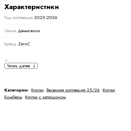
Характеристики
Год коллекции
2025-2026
Сезон
Демисезон
Бренд
ZeroC
Основная информация
Читать далее
черный
коричневый
Ткань
Полиэстер
Категории:
Куртки
Весенняя коллекция 25/26
Куртки
Бомберы
Куртки с капюшоном
Состав ткани
100 % полиэстер
тип ткани
Искусственные