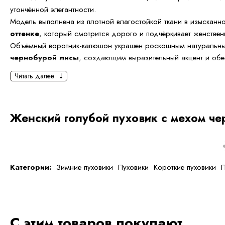
утончённой элегантности.
Модель выполнена из плотной влагостойкой ткани в изыскан
оттенке
, который смотрится дорого и подчёркивает женствен
Объёмный воротник-капюшон украшен роскошным натуральн
чернобурой лисы
, создающим выразительный акцент и об
дополнительное тепло и комфорт даже в самые морозные дни
Читать далее
Длина
75 см
делает пуховик универсальным вариантом для г
движении, отлично сохраняет тепло и подходит к любому сти
Женский голубой пуховик с мехом че
повседневного до более элегантного. Лёгкий пуховой утеплите
оптимальную терморегуляцию.
Особенности модели:
Категории:
Зимние пуховики
Пуховики
Короткие пуховики
П
Цвет: голубой
Длина: 75 см
Натуральный мех чернобурой лисы
Утеплитель: пух/перо
С этим товаров покупают
Капюшон с меховой отделкой