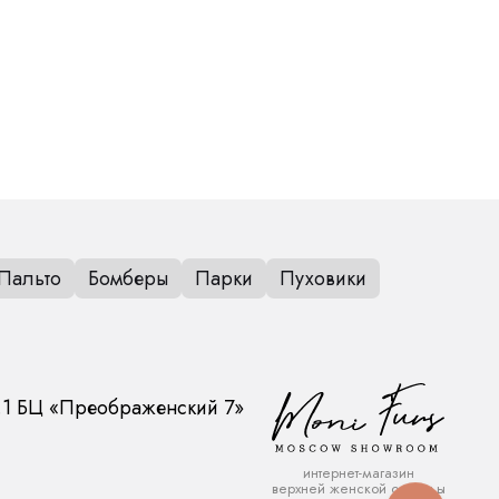
Химчистка или деликатная стирка при 30
С
Пальто
Бомберы
Парки
Пуховики
.1
БЦ «Преображенский 7»
интернет-магазин
верхней женской одежды