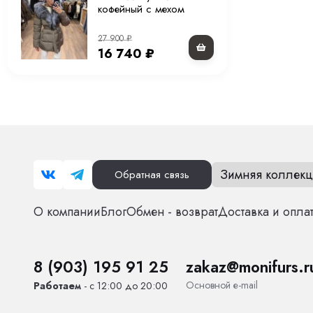
кофейный с мехом
чернобурой лисы и
капюшоном 75 см
27 900
₽
16 740
₽
Зимняя коллекц
Обратная связь
О компании
Блог
Обмен - возврат
Доставка и опла
8 (903) 195 91 25
zakaz@monifurs.r
Основной е-mail
Работаем
- с 12:00 до 20:00