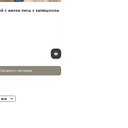
Опции опушки
ой с мехом лисы с капюшоном
Температурный режим
Вид меха
Декоративные элементы
Тип карманов
Конструктивные элементы
Связаться с экспертом
Тип рукава
Комплектация
 все
Покрой
Вес