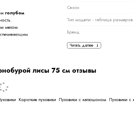
Сезон
ном
голубом
Тип модели - таблица размеров
ность.
ым мехом
Бренд
еспечивающим
.
Основная информация
Читать далее
орода: он удобен в
черный
лю — от
Ткань
рнобурой лисы 75 см отзывы
ль обеспечивает
Состав ткани
тип ткани
уховики
Короткие пуховики
Пуховики с капюшоном
Пуховики с
Дополнительная
информация
Размер