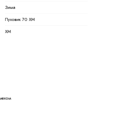
Зима
Пуховик 70 ХМ
XM
Голубой
Полиэстер
100 % полиэстер
Натуральная и искуственная
 мехом
42