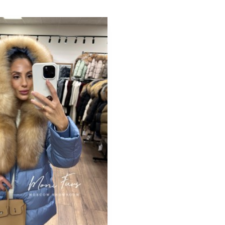
Размер на модели
орт и
Длина
Рост модели на фото
Параметры модели на фото
(ОГ-ОТ-ОБ)
Утеплитель
Материал подкладки
Страна производства
Вид застежки
Особенности модели
Опции капюшона
Длина изделия