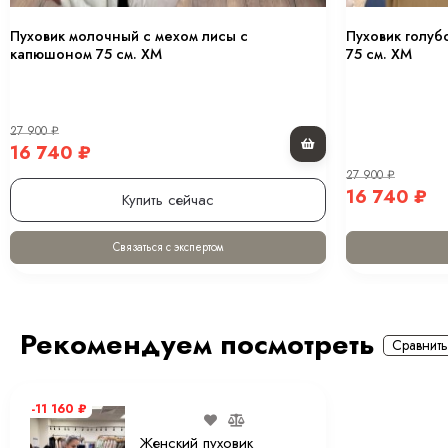
Пуховик молочный с мехом лисы с
Пуховик голуб
капюшоном 75 см. XM
75 см. XM
27 900
₽
16 740
₽
27 900
₽
16 740
₽
Купить сейчас
Связаться с экспертом
Рекомендуем посмотреть
Сравнить
-11 160
₽
Женский пуховик