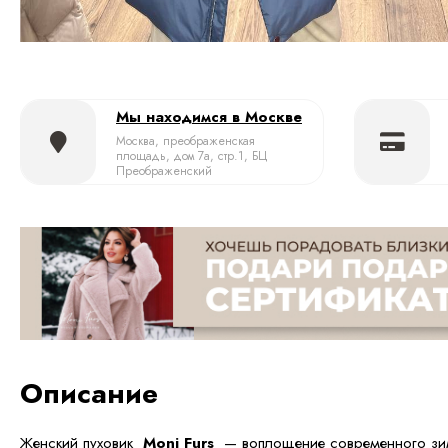
Мы находимся в Москве
Москва, преображенская
площадь, дом 7а, стр.1, БЦ
Преображенский
Описание
Женский пуховик
Moni Furs
— воплощение современного зим