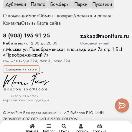
Дубленки
Пальто
Бомберы
Парки
Пуховики
О компании
Блог
Обмен - возврат
Доставка и оплата
Контакты
Отзывы
Карта сайта
8 (903) 195 91 25
zakaz@monifurs.ru
Основной е-mail
Работаем
- с 12:00 до 20:00
г.
Москва
ул.
Преображенская площадь дом 7а стр.1
БЦ
«Преображенский 7»
код для входа 324, этаж 3 , офис 324.
Смотреть на карте
интернет-магазин
верхней женской одежды
© MoniFurs Все права защищены. ИП Бубелло Е.Ю. ИНН
780630091007 ОГРНИП 319508100117061
Главная
Каталог
Поиск
Профиль
Корзина