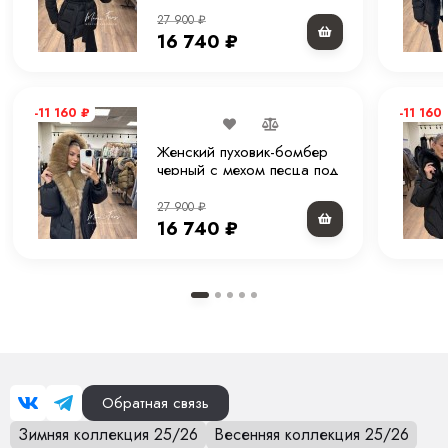
75 см
Премиальное исполнение Moni Furs
27 900
₽
16 740
₽
-11 160
₽
-11 160
Женский пуховик-бомбер
черный с мехом песца под
соболь и капюшоном 65
см
27 900
₽
16 740
₽
Обратная связь
Зимняя коллекция 25/26
Весенняя коллекция 25/26