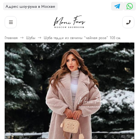
Адрес шоу-рума в Москве
Главная
Шубы
Шуба тедди из овчины “чайная роза” 105 см.