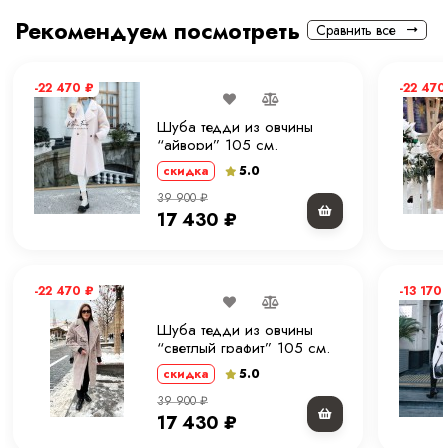
Рекомендуем посмотреть
Сравнить все
-22 470
₽
-22 47
Шуба тедди из овчины
“айвори” 105 см.
5.0
скидка
39 900
₽
17 430
₽
-22 470
₽
-13 170
Шуба тедди из овчины
“светлый графит” 105 см.
5.0
скидка
39 900
₽
17 430
₽