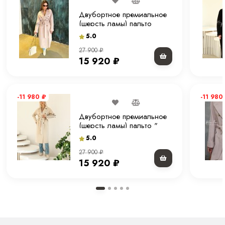
Двубортное премиальное
(шерсть ламы) пальто
"экрю" 120 см.
5.0
27 900
₽
15 920
₽
-11 980
₽
-11 980
Двубортное премиальное
(шерсть ламы) пальто "
молочное" 120 см.
5.0
27 900
₽
15 920
₽