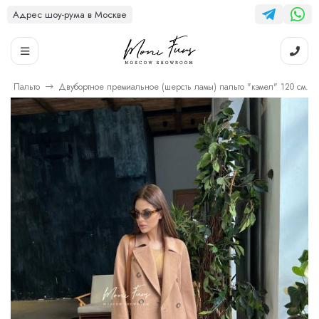
Адрес шоу-рума в Москве
Пальто
Двубортное премиальное (шерсть ламы) пальто "кэмел" 120 см.