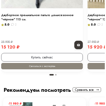
Двубортное премиальное пальто демисезонное
Двубортное 
"чёрное" 115 см.
"чёрное" 12
5.0
2
5.0
2
25 900
₽
27 900
₽
15 120
₽
15 920
Купить сейчас
Связаться с экспертом
Рекомендуем посмотреть
Сравнить все
-11 980
₽
-11 980