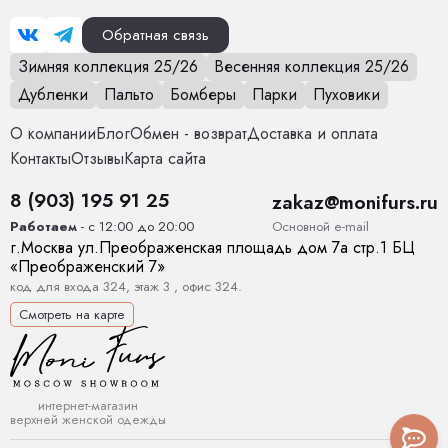
Обратная связь
Зимняя коллекция 25/26
Весенняя коллекция 25/26
Дубленки
Пальто
Бомберы
Парки
Пуховики
О компании
Блог
Обмен - возврат
Доставка и оплата
Контакты
Отзывы
Карта сайта
8 (903) 195 91 25
zakaz@monifurs.ru
Основной е-mail
Работаем
- с 12:00 до 20:00
г.
Москва
ул.
Преображенская площадь дом 7а стр.1
БЦ
«Преображенский 7»
код для входа 324, этаж 3 , офис 324.
Смотреть на карте
интернет-магазин
верхней женской одежды