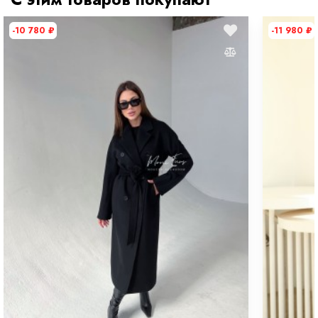
-10 780
₽
-11 980
₽