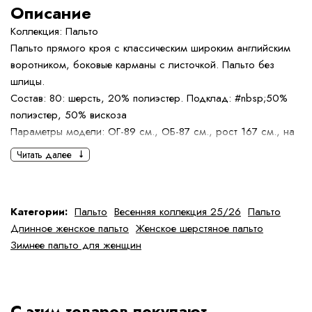
Описание
Коллекция: Пальто
Пальто прямого кроя с классическим широким английским
воротником, боковые карманы с листочкой. Пальто без
шлицы.
Состав: 80: шерсть, 20% полиэстер. Подклад: #nbsp;50%
полиэстер, 50% вискоза
Параметры модели: ОГ-89 см., ОБ-87 см., рост 167 см., на
модели размер 40
Читать далее
Определить размер
Правила ухода
Категории:
Пальто
Весенняя коллекция 25/26
Пальто
Длинное женское пальто
Женское шерстяное пальто
Зимнее пальто для женщин
С этим товаров покупают