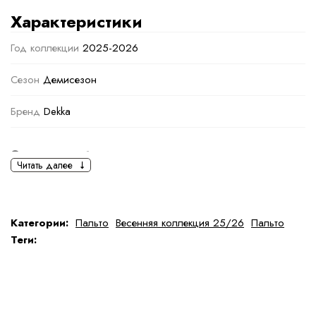
Характеристики
Год коллекции
2025-2026
Сезон
Демисезон
Бренд
Dekka
Основная информация
Читать далее
черный
Светло-коричневый
,
Кофейный
Ткань
Шерсть
Категории:
Пальто
Весенняя коллекция 25/26
Пальто
Теги:
Состав ткани
Состав: 80% шерсть, 20% полиамид
тип ткани
Натуральная