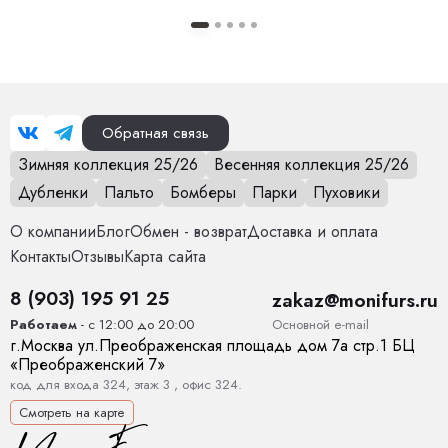
Особенности модели
Модель свободного кроя. Размер 40
идет на (42-44), 42 на(44-46) и так далее.
Опции капюшона
Нет
Обратная связь
Длина изделия
130 см
Зимняя коллекция 25/26
Весенняя коллекция 25/26
Дубленки
Пальто
Бомберы
Парки
Пуховики
Опции опушки
Нет
О компании
Блог
Обмен - возврат
Доставка и оплата
Температурный режим
от 0 до +15
Контакты
Отзывы
Карта сайта
Декоративные элементы
Пояс, Карманы
8 (903) 195 91 25
zakaz@monifurs.ru
Основной е-mail
Работаем
- с 12:00 до 20:00
Тип карманов
глубокие
г.
Москва
ул.
Преображенская площадь дом 7а стр.1
БЦ
«Преображенский 7»
Конструктивные элементы
Карманы, Пояс
код для входа 324, этаж 3 , офис 324.
Смотреть на карте
Тип рукава
Прямой, спущенный. Манжет регулируется.