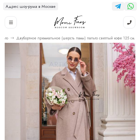
Адрес шоу-рума в Москве
альто
Двубортное премиальное (шерсть ламы) пальто светлый кофе 125 см.