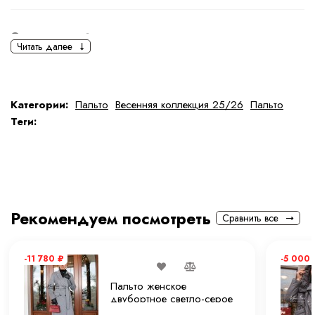
Основная информация
Читать далее
черный
черный
Ткань
Шерсть
Категории:
Пальто
Весенняя коллекция 25/26
Пальто
Теги:
Состав ткани
80% шерсть, 20% полиамид
тип ткани
Натуральная
Дополнительная информация
Рекомендуем посмотреть
Сравнить все
Размер
44
-11 780
₽
-5 000
Размер на модели
40
Пальто женское
двубортное светло-серое
Длина
125 см
130 см.