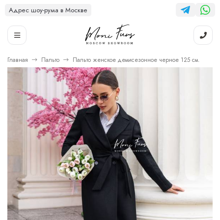
Адрес шоу-рума в Москве
Главная
Пальто
Пальто женское демисезонное черное 125 см.