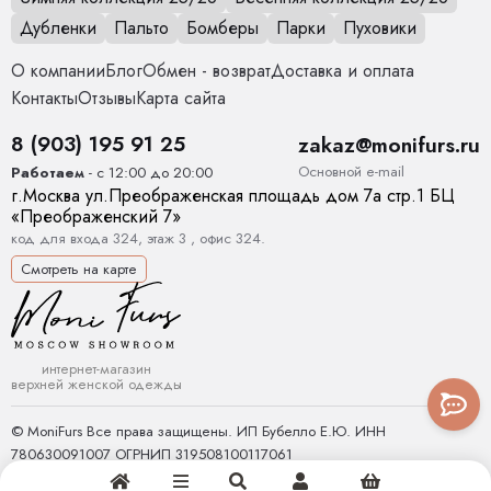
Температурный режим
от 0 до +15
Дубленки
Пальто
Бомберы
Парки
Пуховики
Декоративные элементы
Пояс, Карманы
О компании
Блог
Обмен - возврат
Доставка и оплата
Контакты
Отзывы
Карта сайта
Тип карманов
глубокие
8 (903) 195 91 25
zakaz@monifurs.ru
Конструктивные элементы
Карманы, Пояс
Основной е-mail
Работаем
- с 12:00 до 20:00
г.
Москва
ул.
Преображенская площадь дом 7а стр.1
БЦ
Тип рукава
Втачной рукав.
«Преображенский 7»
код для входа 324, этаж 3 , офис 324.
Комплектация
пояс 1шт, пальто 1 шт
Смотреть на карте
Покрой
Прямой
Вес
1.2 кг
интернет-магазин
верхней женской одежды
Уход за вещами
Химчистка
© MoniFurs Все права защищены. ИП Бубелло Е.Ю. ИНН
Шлица
Да
780630091007 ОГРНИП 319508100117061