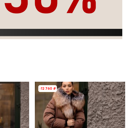
-12 760
₽