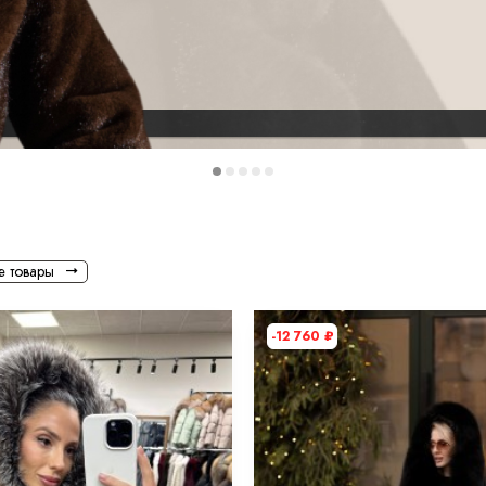
е товары
-12 760
₽