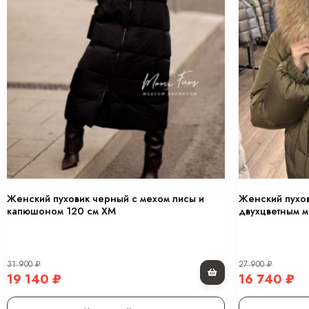
Женский пуховик черный с мехом лисы и
Женский пухо
капюшоном 120 см XM
двухцветным м
31 900
₽
27 900
₽
19 140
₽
16 740
₽