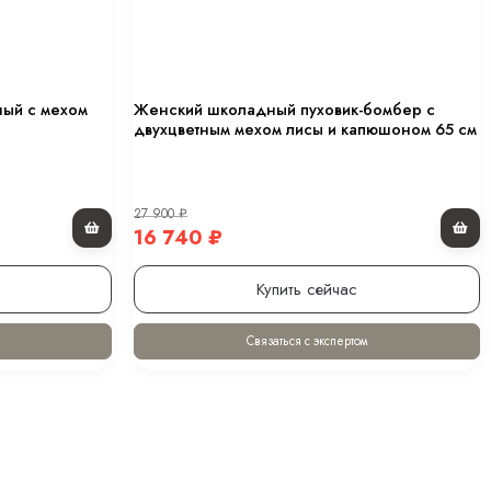
ный с мехом
Женский школадный пуховик-бомбер с
двухцветным мехом лисы и капюшоном 65 см
27 900
₽
16 740
₽
Купить сейчас
Связаться с экспертом