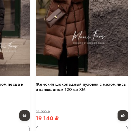
хом песца и
Женский шоколадный пуховик с мехом лисы
и капюшоном 120 см XM
31 900
₽
19 140
₽