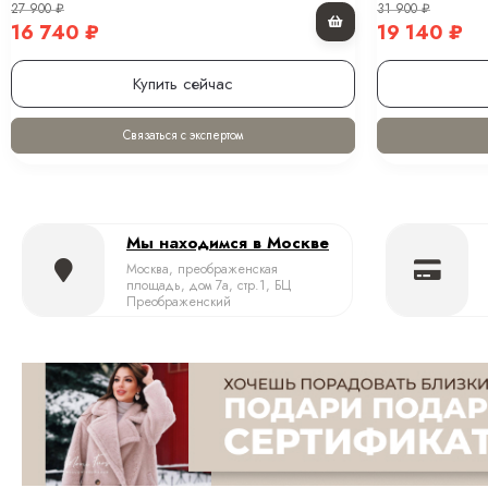
27 900
₽
31 900
₽
16 740
₽
19 140
₽
Купить сейчас
Связаться с экспертом
Мы находимся в Москве
Москва, преображенская
площадь, дом 7а, стр.1, БЦ
Преображенский