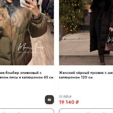
вик-бомбер оливковый с
Женский чёрный пуховик с ме
ехом лисы и капюшоном 65 см
капюшоном 120 см
31 900
₽
19 140
₽