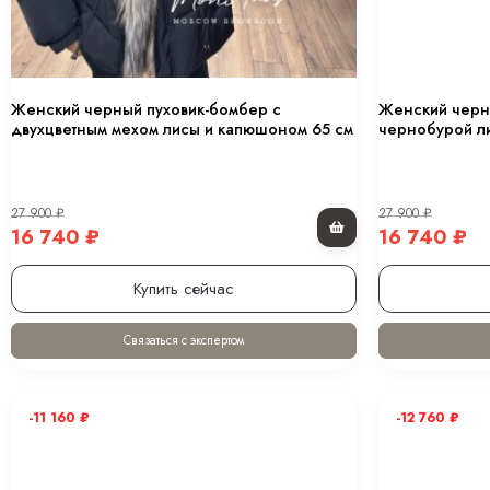
Женский черный пуховик-бомбер с
Женский черн
двухцветным мехом лисы и капюшоном 65 см
чернобурой л
27 900
₽
27 900
₽
16 740
₽
16 740
₽
Купить сейчас
Связаться с экспертом
-11 160
₽
-12 760
₽