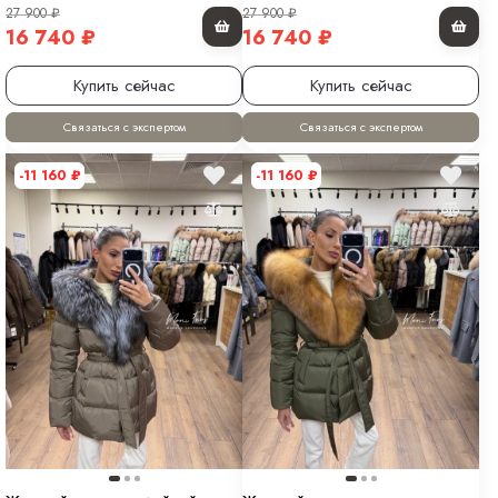
27 900
₽
27 900
₽
16 740
₽
16 740
₽
Купить сейчас
Купить сейчас
Связаться с экспертом
Связаться с экспертом
-11 160
₽
-11 160
₽