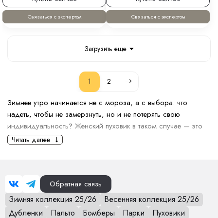
Связаться с экспертом
Связаться с экспертом
Загрузить еще
1
2
Зимнее утро начинается не с мороза, а с выбора: что
надеть, чтобы не замерзнуть, но и не потерять свою
индивидуальность? Женский пуховик в таком случае — это
главный аксессуар, который создаст нужное впечатление и
Читать далее
подчеркнёт ваш характер в любую погоду.
Какие женские пуховики
считаются модными сейчас?
Обратная связь
Пуховики с акцентом на силуэт. Пуховики,
Зимняя коллекция 25/26
Весенняя коллекция 25/26
подчеркивающие фигуру, — тренд этого сезона. Модели
Дубленки
Пальто
Бомберы
Парки
Пуховики
с поясом или приталенные куртки создают женственный