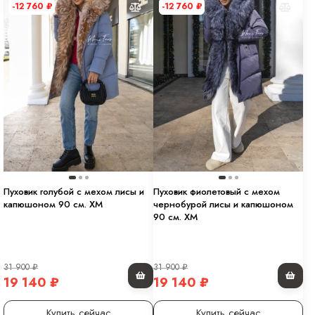
-12 760
₽
-12 760
₽
Пуховик голубой с мехом лисы и
Пуховик фиолетовый с мехом
капюшоном 90 см. ХМ
чернобурой лисы и капюшоном
90 см. ХМ
31 900
₽
31 900
₽
19 140
₽
19 140
₽
Купить сейчас
Купить сейчас