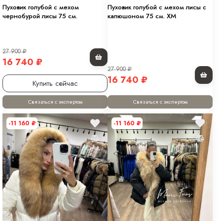
Пуховик голубой с мехом
Пуховик голубой с мехом лисы с
чернобурой лисы 75 см.
капюшоном 75 см. XM
27 900
₽
16 740
₽
27 900
₽
16 740
₽
Купить сейчас
Связаться с экспертом
Связаться с экспертом
-11 160
₽
-11 160
₽