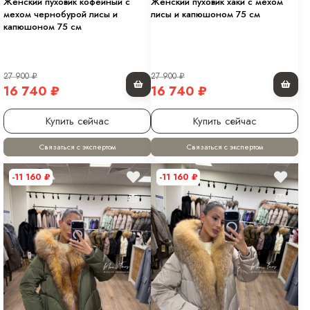
Женский пуховик кофейный с
Женский пуховик хаки с мехом
мехом чернобурой лисы и
лисы и капюшоном 75 см
капюшоном 75 см
27 900
₽
27 900
₽
16 740
₽
16 740
₽
Купить сейчас
Купить сейчас
Связаться с экспертом
Связаться с экспертом
-11 160
₽
-11 160
₽