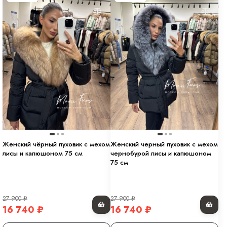
Женский чёрный пуховик с мехом
Женский черный пуховик с мехом
лисы и капюшоном 75 см
чернобурой лисы и капюшоном
75 см
27 900
₽
27 900
₽
16 740
₽
16 740
₽