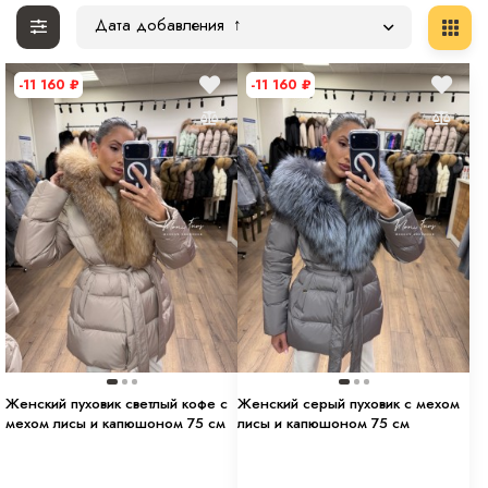
Дата добавления
-11 160
₽
-11 160
₽
Женский пуховик светлый кофе с
Женский серый пуховик с мехом
мехом лисы и капюшоном 75 см
лисы и капюшоном 75 см