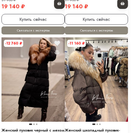
19 140
₽
19 140
₽
Купить сейчас
Купить сейчас
Связаться с экспертом
Связаться с экспертом
-12 760
₽
-11 160
₽
Женский пуховик черный с мехом
Женский школадный пуховик-