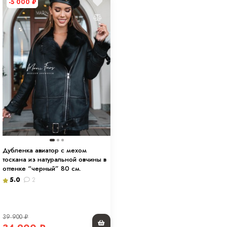
-5 000
₽
Дубленка авиатор с мехом
тоскана из натуральной овчины в
оттенке “черный” 80 см.
5.0
2
39 900
₽