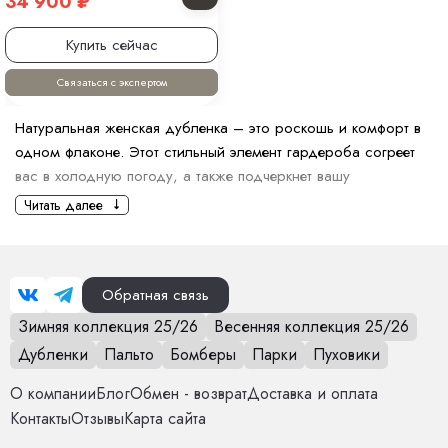
34 900
₽
Купить сейчас
Связаться с экспертом
Натуральная женская дубленка – это роскошь и комфорт в
одном флаконе. Этот стильный элемент гардероба согреет
вас в холодную погоду, а также подчеркнет вашу
элегантность. Хотите купить натуральную женскую дубленку?
Читать далее
Шоурум MoniFurs широкий ассортимент моделей. Есть как
классические, так и современные фасоны. Они подойдут для
разных стилей и событий.
Обратная связь
Подойдет ли женская дубленка
Зимняя коллекция 25/26
Весенняя коллекция 25/26
из овчины для зимы?
Дубленки
Пальто
Бомберы
Парки
Пуховики
Да, она подходит для зимы. Потому что:
О компании
Блог
Обмен - возврат
Доставка и оплата
У овчины отличные теплоизоляционные характеристики.
Контакты
Отзывы
Карта сайта
Это сохраняет тепло даже в сильный мороз.
Натуральные волокна создают защитный слой, который