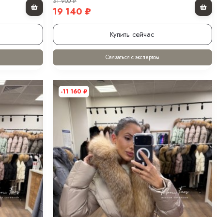
31 900
₽
19 140
₽
Купить сейчас
Связаться с экспертом
-11 160
₽