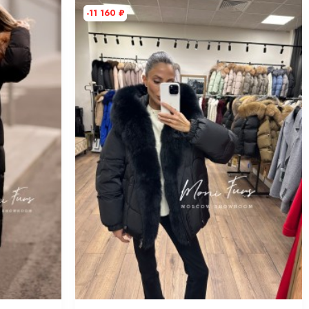
-11 160
₽