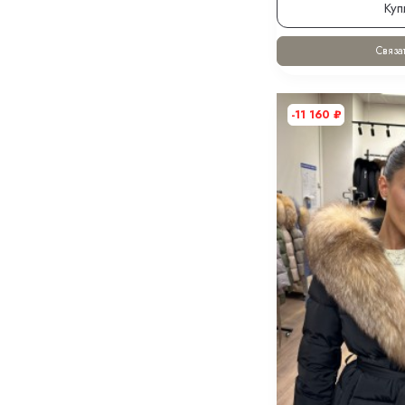
Куп
Связат
-11 160
₽