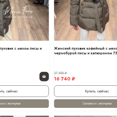
0 см.
уховик с мехом лисы и
Женский пуховик кофейный с мех
чернобурой лисы и капюшоном 75
 оттенке “хакки” 80 см.
27 900
₽
в оттенке “черный” 80 см.
16 740
₽
ить сейчас
Купить сейчас
ном 70 см.
ься с экспертом
Связаться с экспертом
.