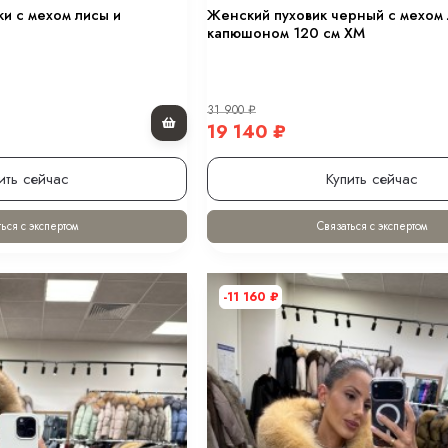
ки с мехом лисы и
Женский пуховик черный с мехом 
капюшоном 120 см XM
31 900
₽
19 140
₽
ить сейчас
Купить сейчас
ься с экспертом
Связаться с экспертом
-11 160
₽