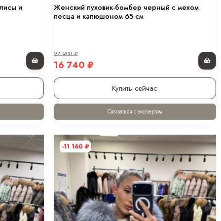
лисы и
Женский пуховик-бомбер черный с мехом
песца и капюшоном 65 см
27 900
₽
16 740
₽
Купить сейчас
Связаться с экспертом
-11 160
₽