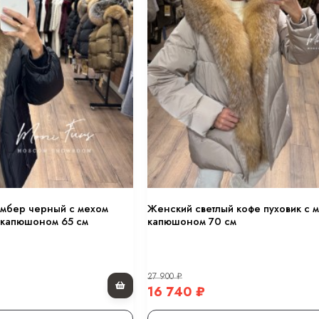
омбер черный с мехом
Женский светлый кофе пуховик с 
 капюшоном 65 см
капюшоном 70 см
27 900
₽
16 740
₽