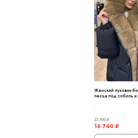
Женский пуховик-б
песца под соболь и
27 900
₽
16 740
₽