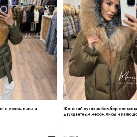
ки с мехом лисы и
Женский пуховик-бомбер оливков
двухцветным мехом лисы и капюш