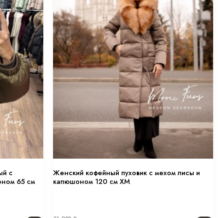
ый с
Женский кофейный пуховик с мехом лисы и
оном 65 см
капюшоном 120 см XM