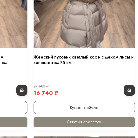
ом
Женский пуховик светлый кофе с мехом лисы и
 см
капюшоном 75 см
27 900
₽
16 740
₽
Купить сейчас
Связаться с экспертом