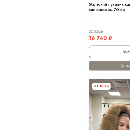
Женский пуховик ха
капюшоном 70 см
27 900
₽
16 740
₽
Куп
Связат
-11 160
₽