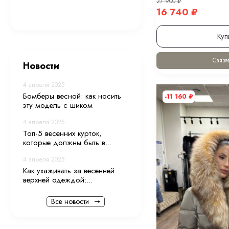
27 900
₽
16 740
₽
Куп
Связат
Новости
4 апреля 2025
Бомберы весной: как носить
-11 160
₽
эту модель с шиком
4 апреля 2025
Топ-5 весенних курток,
которые должны быть в...
4 апреля 2025
Как ухаживать за весенней
верхней одеждой:...
Все новости