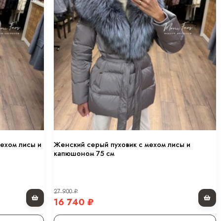
мехом лисы и
Женский серый пуховик с мехом лисы и
капюшоном 75 см
27 900
₽
16 740
₽