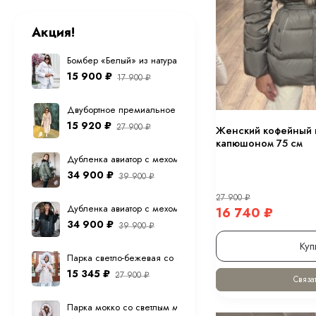
Акция!
Бомбер «Белый» из натуральной овечьей шерсти
15 900
₽
17 900
₽
Двубортное премиальное (шерсть ламы) пальто "экрю" 12
15 920
₽
27 900
₽
Женский кофейный п
капюшоном 75 см
Дубленка авиатор с мехом тоскана из натуральной овчины в
34 900
₽
39 900
₽
27 900
₽
Дубленка авиатор с мехом тоскана из натуральной овчины 
16 740
₽
34 900
₽
39 900
₽
Куп
Парка светло-бежевая со светлым мехом песца с капюшо
15 345
₽
27 900
₽
Связат
Парка мокко со светлым мехом песца с капюшоном 70 см