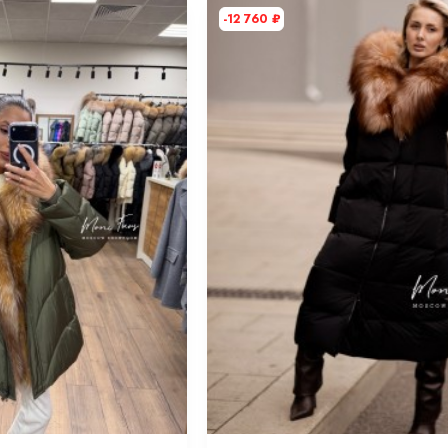
-12 760
₽