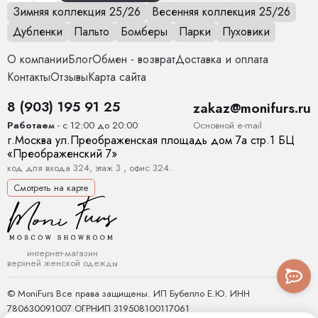
Зимняя коллекция 25/26
Весенняя коллекция 25/26
Дубленки
Пальто
Бомберы
Парки
Пуховики
О компании
Блог
Обмен - возврат
Доставка и оплата
Контакты
Отзывы
Карта сайта
8 (903) 195 91 25
zakaz@monifurs.ru
Основной е-mail
Работаем
- с 12:00 до 20:00
г.
Москва
ул.
Преображенская площадь дом 7а стр.1
БЦ
«Преображенский 7»
код для входа 324, этаж 3 , офис 324.
Смотреть на карте
интернет-магазин
верхней женской одежды
© MoniFurs Все права защищены. ИП Бубелло Е.Ю. ИНН
780630091007 ОГРНИП 319508100117061