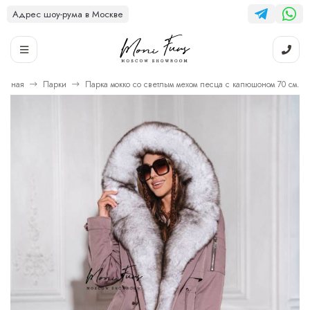
Адрес шоу-рума в Москве
лавная
Парки
Парка мокко со светлым мехом песца с капюшоном 70 см.