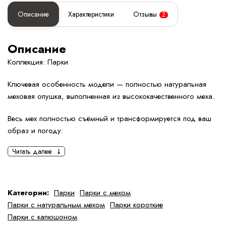
Описание
Характеристики
Отзывы
2
Описание
Коллекция: Парки
Ключевая особенность модели — полностью натуральная
меховая опушка, выполненная из высококачественного меха.
Весь мех полностью съёмный и трансформируется под ваш
образ и погоду:
Читать далее
• можно отстегнуть переднюю меховую планку и оставить
меховой капюшон;
• можно отстегнуть меховой капюшон, оставив переднюю
Категории:
Парки
Парки с мехом
меховую плашку;
Парки с натуральным мехом
Парки короткие
Парки с капюшоном
• можно полностью снять мех и носить парку без меха, в