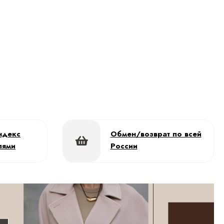
ндекс
Обмен/возврат по всей
лями
России