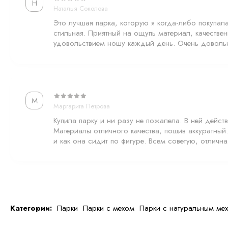
Н
Наталья Соколова
• можно отстегнуть меховой капюшон, оставив переднюю мехо
Это лучшая парка, которую я когда-либо покупала!
стильная. Приятный на ощупь материал, качествен
• можно полностью снять мех и носить парку без меха, в боле
удовольствием ношу каждый день. Очень довольн
Парка сконструирована так, чтобы служить на каждый день и
⸻
М
Маргарита Петрова
Полностью отстёгивающийся меховой подклад
Купила парку и ни разу не пожалела. В ней действ
Внутренний подклад — это шкурки натурального кролика:
Материалы отличного качества, пошив аккуратный
и как она сидит по фигуре. Всем советую, отлична
• мех внутри капюшона,
• мех по всей внутренней части парки,
— благодаря чему модель очень тёплая и комфортная.
Категории:
Парки
Парки с мехом
Парки с натуральным ме
Весь подклад полностью отстёгивается, что делает уход невер
можно стирать в домашних условиях в стиральной машине — 