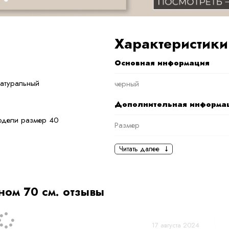
Характеристики
Основная информация
натуральный
черный
Дополнительная информа
модели размер 40
Размер
Длина изделия
Читать далее
вая опушка,
Температурный режим
Вид меха
ном 70 см. отзывы
раз и погоду:
Вес
овой капюшон;
17 августа 2024