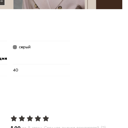
серый
ция
40
70 см
до -20С
Песец
1.6 кг
5.00
из 5 звезд Средняя оценка покупателей (
2
)