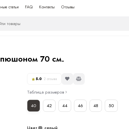
ные статьи
FAQ
Контакты
Отзывы
капюшоном 70 см.
5.0
2 отзыва
Таблица размеров
40
42
44
46
48
50
Цвет
серый