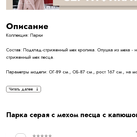
Описание
Коллекция: Парки
Состав: Подклад-стриженный мех кролика. Опушка из меха - 
стриженный мех песца.
Параметры модели: ОГ-89 см., ОБ-87 см., рост 167 см., на 
Читать далее
Ключевая особенность модели — полностью натуральная мехо
выполненная из высококачественного меха.
Парка серая с мехом песца с капюшо
Весь мех полностью съёмный и трансформируется под ваш об
• можно отстегнуть переднюю меховую планку и оставить мех