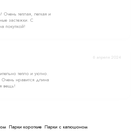
вую плашку;
 Очень теплая, легкая и
ные застежки. С
е спокойном стиле.
а покупкой!
 в любую погоду.
6 апреля 2024
ительно тепло и уютно.
. Очень нравится длина
я вещь!
хом
Парки короткие
Парки с капюшоном
оятно простым. Парку
химчистка не