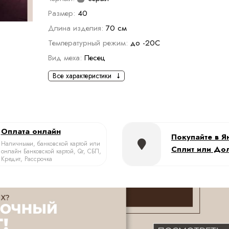
Размер:
40
Длина изделия:
70 см
Температурный режим:
до -20С
Вид меха:
Песец
Все характеристики
Оплата онлайн
Покупайте в Я
Наличными, банковской картой или
Сплит или До
онлайн Банковской картой, Qr, СБП,
Кредит, Рассрочка