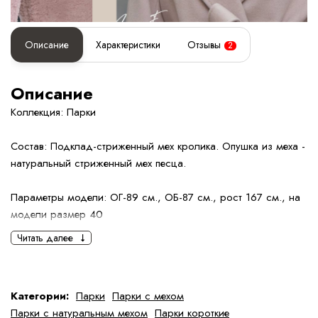
Описание
Характеристики
Отзывы
2
Описание
Коллекция: Парки
Состав: Подклад-стриженный мех кролика. Опушка из меха -
натуральный стриженный мех песца.
Параметры модели: ОГ-89 см., ОБ-87 см., рост 167 см., на
модели размер 40
Читать далее
Ключевая особенность модели — полностью натуральная
меховая опушка, выполненная из высококачественного меха.
Категории:
Парки
Парки с мехом
Парки с натуральным мехом
Парки короткие