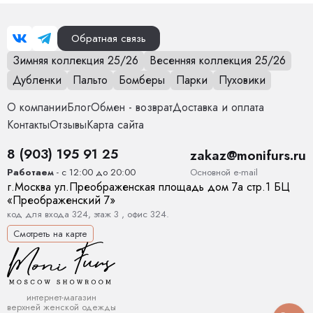
• мех внутри капюшона,
Обратная связь
• мех по всей внутренней части парки,
Зимняя коллекция 25/26
Весенняя коллекция 25/26
— благодаря чему модель очень тёплая и комфортная.
Дубленки
Пальто
Бомберы
Парки
Пуховики
Весь подклад полностью отстёгивается, что делает уход
О компании
Блог
Обмен - возврат
Доставка и оплата
невероятно простым. Парку можно стирать в домашних
Контакты
Отзывы
Карта сайта
условиях в стиральной машине — химчистка не требуется.
8 (903) 195 91 25
Это один из самых важных и удобных функционалов
zakaz@monifurs.ru
модели.
Основной е-mail
Работаем
- с 12:00 до 20:00
г.
Москва
ул.
Преображенская площадь дом 7а стр.1
БЦ
⸻
«Преображенский 7»
код для входа 324, этаж 3 , офис 324.
Мех наружу
Смотреть на карте
Парка оснащена внутренними кнопками, которые позволяют
вывернуть мех наружу.
Закрепили кнопки — и получили премиальный эффект
интернет-магазин
верхней женской одежды
«меховой парки».